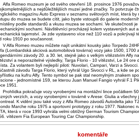
Alfa Romeo muzeum je od svého otevření 18. prosince 1976 považov
ejkompletnějších a nejdůležitějších muzeí jedné značky. To potvrzuje č
nglického magazínu Auto Express v seznamu světových míst, která by m
stupu do muzea se budete cítit, jako byste vstoupili do galerie modern
místěny podle standardů a vkusu muzea se sochami. Ve skutečnosti je
echanickými sochami. Návštěvníci procházejí kolem vystavených aut a ob
echanická tajemství. Je zde vystaveno více než 110 vozů a pokrývají té
d roku 1910 po současnost.
V Alfa Romeo muzeu můžete najít unikátní kousky jako Torpedo 24HP
lfa (Lombardská akciová automobilová továrna) vozy jako 1500, 1700 
egendárními závody 20. a 30. let, stejně jako s velkým vítězstvím Alfy nap
ítězství a neporazitelné výsledky, Targa Florio - 10 vítězství, Le 24 ore
ísta. Za volantem byli nejlepší piloti: Nuvolari, Campari, Varzi a Sivocci
účastnili závodu Targa Florio, který vyhrál Ugo Sivocci v RL, a kde se p
tyřlístku na kufru Alfy. Tento symbol se pak stal neomylným znakem sp
iscione - jednomístné 159, se kterou Juan Manuel Fangio vyhrál F.1 Pi
oce 1951.
Prohlídka pokračuje vozy vyrobenými na montážní lince počátkem 50. 
ůzných verzích, a vozy vyrobenými v továrně v Arese: Giulia a všechny je
ontreal. K vidění jsou také vozy z Alfa Romeo závodů Autodelta jako T
ondo Marche roku 1975 a sportovní prototypy z roku 1977. Nakonec na
TA, která v roce 1993 vyhrála velmi obtížný German Tourism Champions
56. vítězem Fia European Touring Car Championship.
komentáře