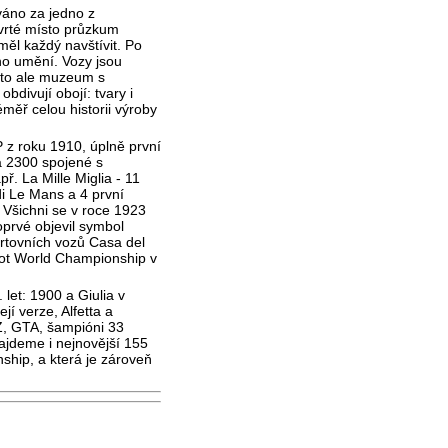
áno za jedno z
tvrté místo průzkum
ěl každý navštívit. Po
ího umění. Vozy jsou
 to ale muzeum s
divují obojí: tvary i
měř celou historii výroby
 z roku 1910, úplně první
a 2300 spojené s
ř. La Mille Miglia - 11
 di Le Mans a 4 první
. Všichni se v roce 1923
oprvé objevil symbol
ortovních vozů Casa del
lot World Championship v
let: 1900 a Giulia v
jí verze, Alfetta a
Z, GTA, šampióni 33
jdeme i nejnovější 155
hip, a která je zároveň