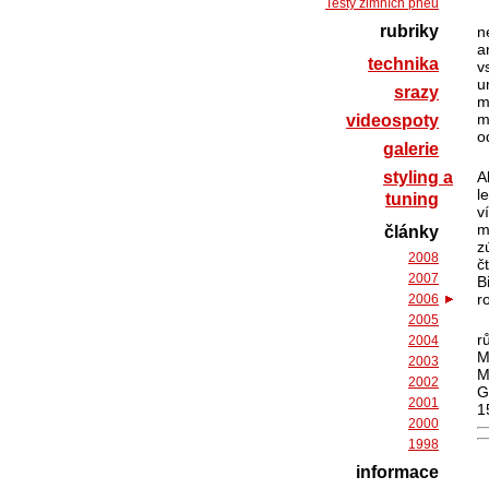
Testy zimních pneu
rubriky
n
a
technika
v
u
srazy
m
m
videospoty
o
galerie
styling a
A
l
tuning
v
m
články
z
2008
č
2007
B
r
2006
2005
r
2004
M
2003
M
2002
G
2001
1
2000
1998
informace