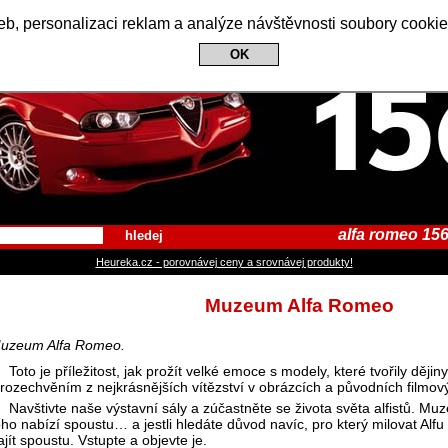
Alfa Romeo 156 Club
b, personalizaci reklam a analýze návštěvnosti soubory cookie
OK
alfa romeo 156
hledej
Heureka.cz - porovnávej ceny a srovnávej produkty!
Muzeum Alfa Romeo
uzeum Alfa Romeo.
Toto je příležitost, jak prožít velké emoce s modely, které tvořily děj
 rozechvěním z nejkrásnějších vítězství v obrázcích a původních filmov
Navštivte naše výstavní sály a zúčastněte se života světa alfistů. 
oho nabízí spoustu… a jestli hledáte důvod navíc, pro který milovat Alf
ajít spoustu. Vstupte a objevte je.