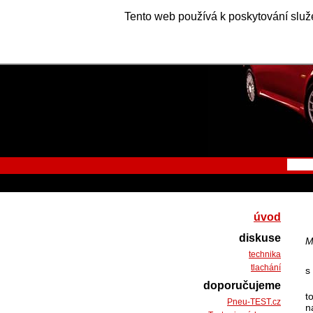
Tento web používá k poskytování služe
úvod
diskuse
M
technika
tlachání
s
doporučujeme
t
Pneu-TEST.cz
n