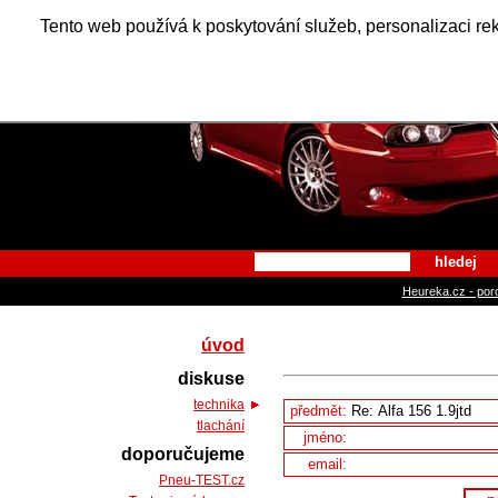
Alfa Ro
Tento web používá k poskytování služeb, personalizaci re
hledej
Heureka.cz - por
úvod
diskuse
technika
předmět:
tlachání
jméno:
doporučujeme
email:
Pneu-TEST.cz