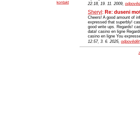
kontakt
22.18, 19. 11. 2009,
odpověd
Sheryl
:
Re: duseni mo
Cheers! A good amount of inf
expressed that superbly! cas
good write ups. Regards! casi
data! casino en ligne Regards
casino en ligne You expresse
12.57, 3. 6. 2025,
odpovědět
Z