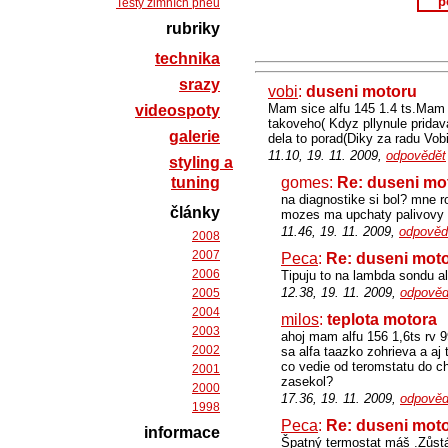
p
Testy zimních pneu
rubriky
technika
srazy
vobi
:
duseni motoru
Mam sice alfu 145 1.4 ts.Mam p
videospoty
takoveho( Kdyz pllynule pridav
galerie
dela to porad(Diky za radu Vob
11.10, 19. 11. 2009,
odpovědět
styling a
tuning
gomes:
Re: duseni mo
na diagnostike si bol? mne r
články
mozes ma upchaty palivovy fi
11.46, 19. 11. 2009,
odpověd
2008
2007
Peca
:
Re: duseni mot
2006
Tipuju to na lambda sondu al
12.38, 19. 11. 2009,
odpověd
2005
2004
milos
:
teplota motora
2003
ahoj mam alfu 156 1,6ts rv 
2002
sa alfa taazko zohrieva a aj
co vedie od teromstatu do ch
2001
zasekol?
2000
17.36, 19. 11. 2009,
odpověd
1998
Peca
:
Re: duseni mot
informace
Špatný termostat máš .Zůs