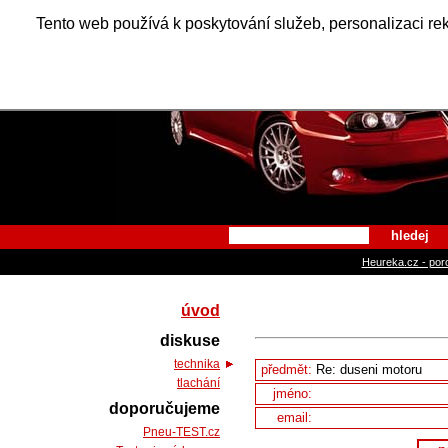
Alfa Ro
Tento web používá k poskytování služeb, personalizaci re
hledej
Heureka.cz - por
úvod
diskuse
technika
předmět:
tlachání
jméno:
doporučujeme
email:
Pneu-TEST.cz