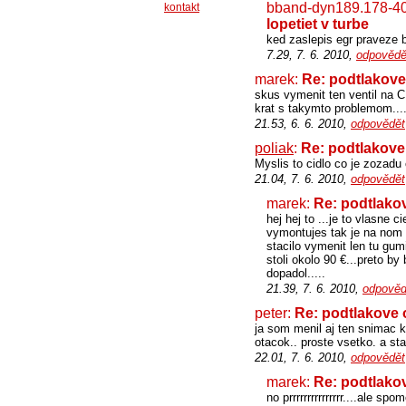
bband-dyn189.178-40
kontakt
lopetiet v turbe
ked zaslepis egr praveze b
7.29, 7. 6. 2010,
odpovědě
marek:
Re: podtlakove 
skus vymenit ten ventil na C
krat s takymto problemom...
21.53, 6. 6. 2010,
odpovědět
poliak
:
Re: podtlakove 
Myslis to cidlo co je zozad
21.04, 7. 6. 2010,
odpovědět
marek:
Re: podtlakov
hej hej to ...je to vlasne 
vymontujes tak je na nom 
stacilo vymenit len tu gu
stoli okolo 90 €...preto by
dopadol.....
21.39, 7. 6. 2010,
odpověd
peter:
Re: podtlakove o
ja som menil aj ten snimac 
otacok.. proste vsetko. a sta
22.01, 7. 6. 2010,
odpovědět
marek:
Re: podtlakov
no prrrrrrrrrrrrrrr....ale s