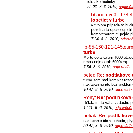
islo ako hodinky...
22.03, 7. 6. 2010,
odpověd
bband-dyn31.178-4
lopetiet v turbe
v tvojom pripade to bude
povoli a to sposobuje t
kompresorom ci pojde pl
7.34, 8. 6. 2010,
odpově
ip-85-160-121-145.euro
turbe
Mě to dělá kolem 4000 otáče
repas najeto tak 5000km)
7.54, 8. 6. 2010,
odpovědět
peter:
Re: podtlakove o
turbo som mal komplet rozobr
naklapanine ide bez problem
10.47, 8. 6. 2010,
odpovědět
Rony:
Re: podtlakove 
Dělala mi to váha vzduchu po
14.11, 8. 6. 2010,
odpovědět
poliak
:
Re: podtlakove 
naklapanie ide v pohode, ply
20.47, 8. 6. 2010,
odpovědět