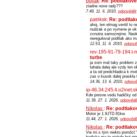
poliak
:
Re: podtlakove 
ziadne nove rady???
7.49, 11. 6. 2010,
odpovědět
patriksk:
Re: podtlak
ahoj, ten elmag ventil to 
nudzak a po vymene je ok
zvnutra samozrejme. Naoko 
nereguloval podtlak ako m
12.53, 11. 6. 2010,
odpově
rev-195-91-79-194.t-
turbe
ja som mal taky problem ze
tahala dalej ale vzdy len 
a ta od predchladica k mot
zas o kusok dalej praskla 
14.36, 13. 6. 2010,
odpově
ip-46.34.245.4.o2inet.s
Kde presne vedu hadičky od 
11.39, 27. 1. 2026,
odpovědě
Nikolas
:
Re: podtlakov
Motor je 1.9JTD 81kw
11.44, 27. 1. 2026,
odpovědě
Nikolas
:
Re: podtlakov
Vie mi s tým niekto pomôcť V
hadicka ma to niekde byt pri