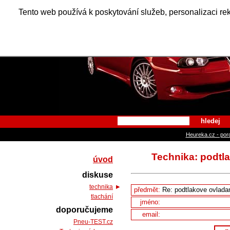
Alfa Ro
Tento web používá k poskytování služeb, personalizaci re
hledej
Heureka.cz - por
Technika: podtla
úvod
diskuse
technika
předmět:
tlachání
jméno:
doporučujeme
email:
Pneu-TEST.cz