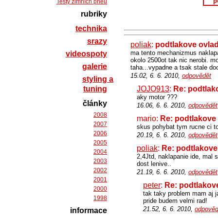
p
Testy zimních pneu
rubriky
technika
srazy
poliak
:
podtlakove ovlad
ma tento mechanizmus naklapat
videospoty
okolo 2500ot tak nic nerobi. 
galerie
taha...vypadne a tsak stale doo
15.02, 6. 6. 2010,
odpovědět
styling a
tuning
JOJO913
:
Re: podtlako
aky motor ???
články
16.06, 6. 6. 2010,
odpovědět
2008
mario:
Re: podtlakove 
2007
skus pohybat tym rucne ci to
2006
20.19, 6. 6. 2010,
odpovědět
2005
poliak
:
Re: podtlakove 
2004
2,4Jtd, naklapanie ide, mal s
2003
dost lenive..
2002
21.19, 6. 6. 2010,
odpovědět
2001
peter
:
Re: podtlakove
2000
tak taky problem mam aj j
1998
pride budem velmi rad!
21.52, 6. 6. 2010,
odpověd
informace