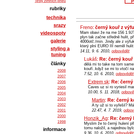
p
Testy zimních pneu
rubriky
technika
srazy
Freno:
černý kouř z výf
Mam obavi že na me 156 1.9JT
videospoty
plyn tak začne středně hulit, p
galerie
4000otč./min. Jindy ale z výfu
který plní EURO III neměl hulit
styling a
14.11, 9. 6. 2010,
odpovědět
tuning
Lukáš:
Re: černý kouř
články
dělá mi to take na tom same
kouří..když se mi to vtočí n
2008
7.52, 10. 6. 2010,
odpovědět
2007
Extrem sk
:
Re: černý
2006
Caves uz si ro vyriesil ma
2005
10.00, 5. 11. 2018,
odpově
2004
2003
Martin
:
Re: černý k
2002
A ty už si to vyřešil? M
22.47, 4. 7. 2019,
odpov
2001
2000
Honzik_Ag
:
Re: černý 
1998
Myslim že to černý hulení př
tomu naložil, a najednou by
informace
9.36, 10. 6. 2010,
odpovědět