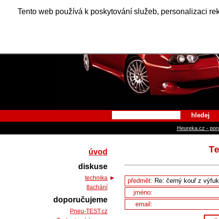
Alfa Ro
Tento web používá k poskytování služeb, personalizaci re
hledej
Heureka.cz - por
Te
úvod
diskuse
technika
předmět:
tlachání
jméno:
doporučujeme
email:
Pneu-TEST.cz