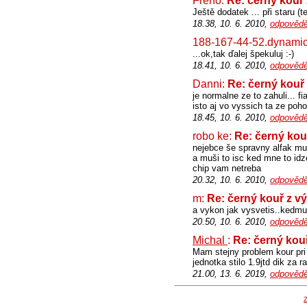
Freno:
Re: černý kouř
Ještě dodatek ... při staru (
18.38, 10. 6. 2010,
odpovědě
188-167-44-52.dynamic
...ok,tak ďalej špekuluj :-)
18.41, 10. 6. 2010,
odpovědě
Danni:
Re: černý kouř
je normalne ze to zahuli... f
isto aj vo vyssich ta ze poho
18.45, 10. 6. 2010,
odpovědě
robo ke:
Re: černý kou
nejebce še spravny alfak m
a muši to isc ked mne to idze 
chip vam netreba
20.32, 10. 6. 2010,
odpovědě
m:
Re: černý kouř z v
a vykon jak vysvetis..kedmu
20.50, 10. 6. 2010,
odpovědě
Michal
:
Re: černý kou
Mam stejny problem kour pri 
jednotka stilo 1.9jtd dik za r
21.00, 13. 6. 2019,
odpovědě
Z