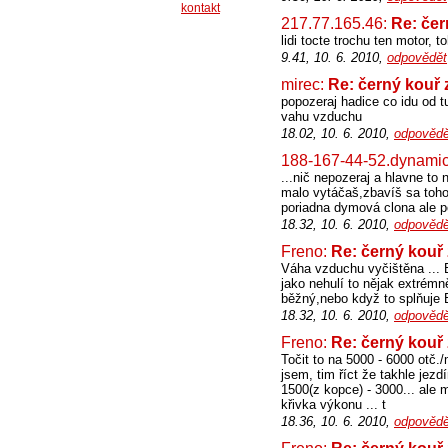
kontakt
217.77.165.46:
Re: čer
lidi tocte trochu ten motor, t
9.41, 10. 6. 2010,
odpovědět
mirec:
Re: černý kouř 
popozeraj hadice co idu od tu
vahu vzduchu
18.02, 10. 6. 2010,
odpovědě
188-167-44-52.dynamic
...nič nepozeraj a hlavne to
malo vytáčaš,zbavíš sa toho 
poriadna dymová clona ale po 
18.32, 10. 6. 2010,
odpovědě
Freno:
Re: černý kouř
Váha vzduchu vyčištěna ... E
jako nehulí to nějak extrémně
běžný,nebo když to splňuje E
18.32, 10. 6. 2010,
odpovědě
Freno:
Re: černý kouř
Točit to na 5000 - 6000 otč./
jsem, tim říct že takhle jez
1500(z kopce) - 3000... ale
křivka výkonu ... t
18.36, 10. 6. 2010,
odpovědě