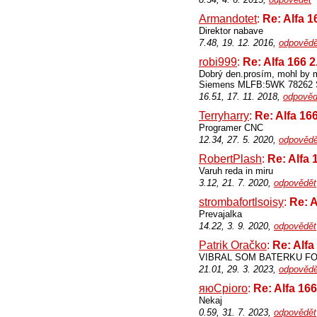
Armandotet
:
Re: Alfa 1
Direktor nabave
7.48, 19. 12. 2016,
odpovědě
robi999
:
Re: Alfa 166 
Dobrý den.prosím, mohl by 
Siemens MLFB:5WK 78262 S
16.51, 17. 11. 2018,
odpověd
Terryharry
:
Re: Alfa 16
Programer CNC
12.34, 27. 5. 2020,
odpovědě
RobertPlash
:
Re: Alfa 
Varuh reda in miru
3.12, 21. 7. 2020,
odpovědět
strombafortlsoisy
:
Re: A
Prevajalka
14.22, 3. 9. 2020,
odpovědět
Patrik Oračko
:
Re: Alfa
VIBRAL SOM BATERKU FO
21.01, 29. 3. 2023,
odpovědě
яюCpioro
:
Re: Alfa 16
Nekaj
0.59, 31. 7. 2023,
odpovědět