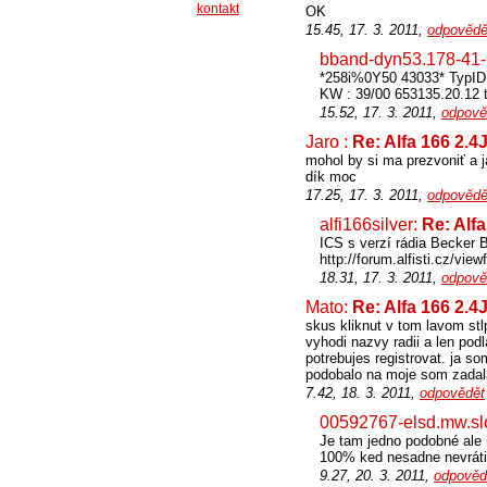
kontakt
OK
15.45, 17. 3. 2011,
odpovědě
bband-dyn53.178-41-
*258i%0Y50 43033* TypIDI
KW : 39/00 653135.20.12 t
15.52, 17. 3. 2011,
odpově
Jaro :
Re: Alfa 166 2.4
mohol by si ma prezvoniť a 
dík moc
17.25, 17. 3. 2011,
odpovědě
alfi166silver:
Re: Alf
ICS s verzí rádia Becker 
http://forum.alfisti.cz/vi
18.31, 17. 3. 2011,
odpově
Mato:
Re: Alfa 166 2.4
skus kliknut v tom lavom stl
vyhodi nazvy radii a len pod
potrebujes registrovat. ja s
podobalo na moje som zadal
7.42, 18. 3. 2011,
odpovědět
00592767-elsd.mw.sl
Je tam jedno podobné ale n
100% ked nesadne nevrátia
9.27, 20. 3. 2011,
odpověd