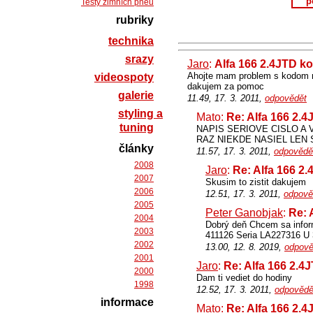
p
Testy zimních pneu
rubriky
technika
srazy
Jaro
:
Alfa 166 2.4JTD ko
Ahojte mam problem s kodom na
videospoty
dakujem za pomoc
galerie
11.49, 17. 3. 2011,
odpovědět
styling a
Mato:
Re: Alfa 166 2.4
tuning
NAPIS SERIOVE CISLO A 
RAZ NIEKDE NASIEL LEN
články
11.57, 17. 3. 2011,
odpovědě
2008
Jaro
:
Re: Alfa 166 2.
2007
Skusim to zistit dakujem
2006
12.51, 17. 3. 2011,
odpově
2005
Peter Ganobjak
:
Re: 
2004
Dobrý deň Chcem sa inform
2003
411126 Seria LA227316 U
2002
13.00, 12. 8. 2019,
odpově
2001
Jaro
:
Re: Alfa 166 2.4
2000
Dam ti vediet do hodiny
1998
12.52, 17. 3. 2011,
odpovědě
informace
Mato:
Re: Alfa 166 2.4