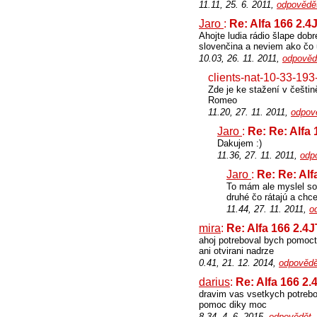
11.11, 25. 6. 2011,
odpovědě
Jaro
:
Re: Alfa 166 2.4
Ahojte ludia rádio šlape dob
slovenčina a neviem ako čo 
10.03, 26. 11. 2011,
odpověd
clients-nat-10-33-193
Zde je ke stažení v češt
Romeo
11.20, 27. 11. 2011,
odpov
Jaro
:
Re: Re: Alfa
Dakujem :)
11.36, 27. 11. 2011,
odp
Jaro
:
Re: Re: Alf
To mám ale myslel som
druhé čo rátajú a chce
11.44, 27. 11. 2011,
o
mira
:
Re: Alfa 166 2.4
ahoj potreboval bych pomoct 
ani otvirani nadrze
0.41, 21. 12. 2014,
odpovědě
darius
:
Re: Alfa 166 2.
dravim vas vsetkych potreb
pomoc diky moc
8.34, 4. 6. 2015,
odpovědět