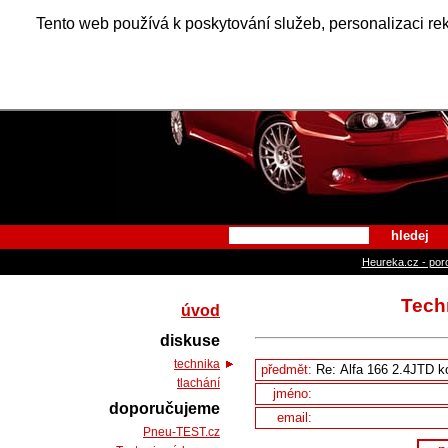
Alfa Ro
Tento web používá k poskytování služeb, personalizaci re
hledej
Heureka.cz - por
Techn
úvod
diskuse
technika
předmět:
tlachání
jméno:
doporučujeme
email:
Pneu-TEST.cz