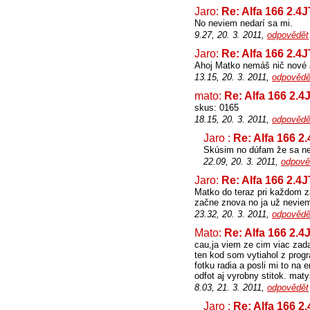
Jaro:
Re: Alfa 166 2.4
No neviem nedarí sa mi.
9.27, 20. 3. 2011,
odpovědět
Jaro:
Re: Alfa 166 2.4
Ahoj Matko nemáš nič nové 
13.15, 20. 3. 2011,
odpovědě
mato:
Re: Alfa 166 2.4
skus: 0165
18.15, 20. 3. 2011,
odpovědě
Jaro :
Re: Alfa 166 2
Skúsim no dúfam že sa ne
22.09, 20. 3. 2011,
odpově
Jaro:
Re: Alfa 166 2.4
Matko do teraz pri každom za
začne znova no ja už nevie
23.32, 20. 3. 2011,
odpovědě
Mato:
Re: Alfa 166 2.4
cau,ja viem ze cim viac zada
ten kod som vytiahol z progra
fotku radia a posli mi to na
odfot aj vyrobny stitok. m
8.03, 21. 3. 2011,
odpovědět
Jaro :
Re: Alfa 166 2