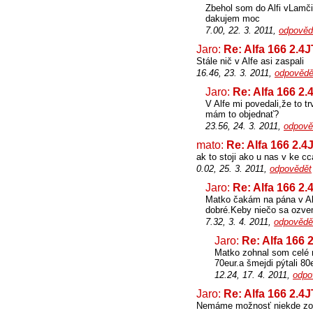
Zbehol som do Alfi vLamči 
dakujem moc
7.00, 22. 3. 2011,
odpověd
Jaro:
Re: Alfa 166 2.4
Stále nič v Alfe asi zaspali
16.46, 23. 3. 2011,
odpovědě
Jaro:
Re: Alfa 166 2.
V Alfe mi povedali,že to tr
mám to objednať?
23.56, 24. 3. 2011,
odpově
mato:
Re: Alfa 166 2.4
ak to stoji ako u nas v ke c
0.02, 25. 3. 2011,
odpovědět
Jaro:
Re: Alfa 166 2.
Matko čakám na pána v Al
dobré.Keby niečo sa ozv
7.32, 3. 4. 2011,
odpovědě
Jaro:
Re: Alfa 166 
Matko zohnal som celé r
70eur.a šmejdi pýtali 80
12.24, 17. 4. 2011,
odpo
Jaro:
Re: Alfa 166 2.4
Nemáme možnosť niekde zohna