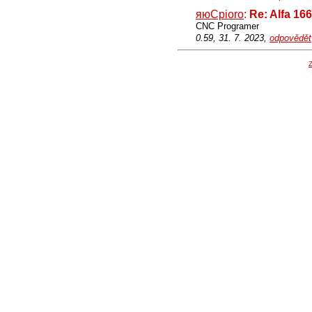
яюCpioro
:
Re: Alfa 16
CNC Programer
0.59, 31. 7. 2023,
odpovědět
Z