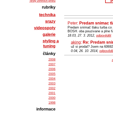
p
Testy zimních pneu
rubriky
technika
srazy
Peter:
Predam snimac tla
Predam snímač tlaku turba co je
videospoty
BOSH. oba pouzivane a plne f
galerie
18.03, 27. 3. 2012,
odpovědět
styling a
aking
:
Re: Predam snim
tuning
už si prodal? Jsem na 60692
0.04, 26. 10. 2014,
odpovědě
články
2008
Z
2007
2006
2005
2004
2003
2002
2001
2000
1998
informace