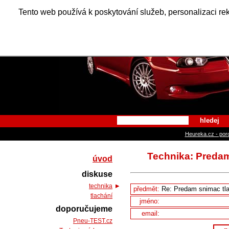
Alfa Ro
Tento web používá k poskytování služeb, personalizaci re
hledej
Heureka.cz - por
Technika: Predam 
úvod
diskuse
technika
předmět:
tlachání
jméno:
doporučujeme
email:
Pneu-TEST.cz