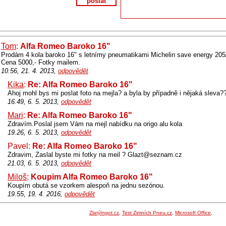
poslat
Tom
:
Alfa Romeo Baroko 16"
Prodám 4 kola baroko 16" s letnímy pneumatikami Michelin save energy 205
Cena 5000,- Fotky mailem.
10.56, 21. 4. 2013,
odpovědět
Kika
:
Re: Alfa Romeo Baroko 16"
Ahoj mohl bys mi poslat foto na mejla? a byla by případně i nějaká sleva?
16.49, 6. 5. 2013,
odpovědět
Mari
:
Re: Alfa Romeo Baroko 16"
Zdravím.Poslal jsem Vám na mejl nabídku na origo alu kola
19.26, 6. 5. 2013,
odpovědět
Pavel:
Re: Alfa Romeo Baroko 16"
Zdravim, Zaslal byste mi fotky na meil ? Glazt@seznam.cz
21.03, 6. 5. 2013,
odpovědět
Miloš
:
Koupim Alfa Romeo Baroko 16"
Koupím obutá se vzorkem alespoň na jednu sezónou.
19.55, 19. 4. 2016,
odpovědět
ZlatýIngot.cz
,
Test Zimních Pneu.cz
,
Microsoft Office
,