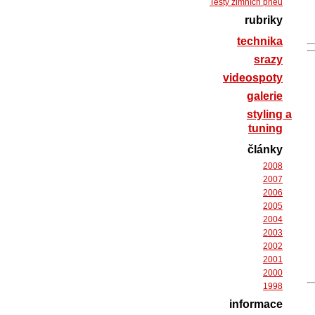
Testy zimních pneu
rubriky
technika
srazy
videospoty
galerie
styling a
tuning
články
2008
2007
2006
2005
2004
2003
2002
2001
2000
1998
informace