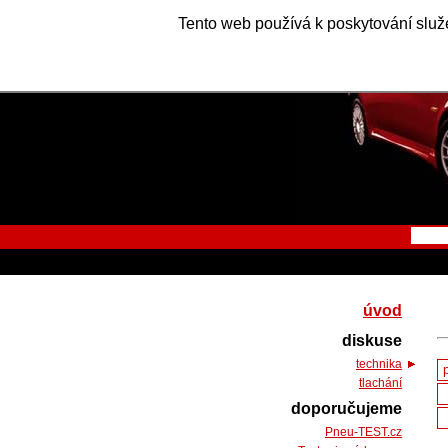
Tento web používá k poskytování služe
úvod
diskuse
technika
tlachání
doporučujeme
Pneu-TEST.cz