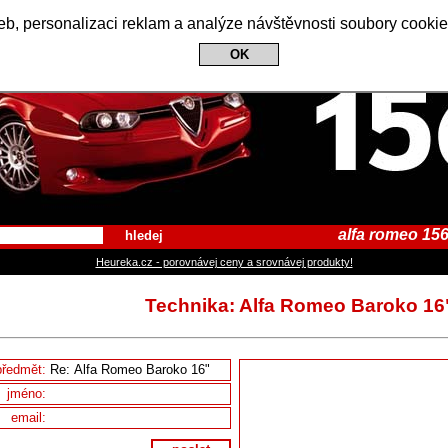
Alfa Romeo 156 Club
b, personalizaci reklam a analýze návštěvnosti soubory cookie
OK
alfa romeo 156
hledej
Heureka.cz - porovnávej ceny a srovnávej produkty!
Technika: Alfa Romeo Baroko 16
předmět:
jméno:
email: