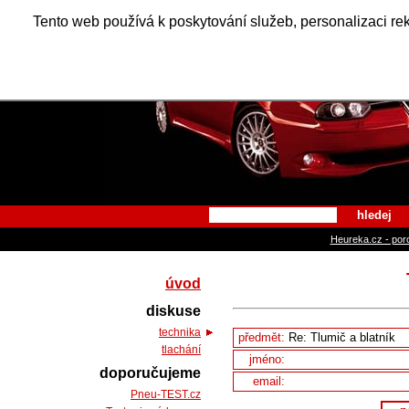
Alfa Ro
Tento web používá k poskytování služeb, personalizaci re
hledej
Heureka.cz - por
úvod
diskuse
technika
předmět:
tlachání
jméno:
doporučujeme
email:
Pneu-TEST.cz