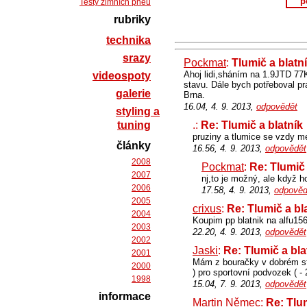
p
Testy zimních pneu
rubriky
technika
srazy
Pockmat
:
Tlumič a blatn
Ahoj lidi,sháním na 1.9JTD 77K
videospoty
stavu. Dále bych potřeboval pr
galerie
Brna.
16.04, 4. 9. 2013,
odpovědět
styling a
tuning
.:
Re: Tlumič a blatník
pruziny a tlumice se vzdy men
články
16.56, 4. 9. 2013,
odpovědět
2008
Pockmat
:
Re: Tlumič 
2007
nj,to je možný, ale když h
2006
17.58, 4. 9. 2013,
odpověd
2005
crixus
:
Re: Tlumič a bl
2004
Koupim pp blatnik na alfu156 
2003
22.20, 4. 9. 2013,
odpovědět
2002
Jaski
:
Re: Tlumič a bla
2001
Mám z bouračky v dobrém stav
2000
) pro sportovní podvozek ( 
1998
15.04, 7. 9. 2013,
odpovědět
informace
Martin Němec
:
Re: Tlum