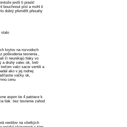
otože jestli ti praskl
hl bouchnout píst a mohl ti
ylo dobrý přeměřit přesahy
 stalo
vých krytov na rozvodoch
ez poškodenia tesnenia ,
li či neunikajú tlaky vo
 a druhý valec ok, tretí
 treťom valci sacie ventili a
adal ako v jej rodnej
Našťastie vačky ok,
zumnú cenu
ivne aspon tie 4 patriace k
a tlak. tiez tesnenie zahod
rá ventilov na všetkých
kto nejaké skúsenosti s tým