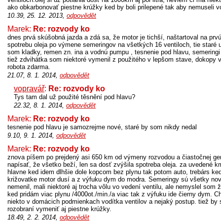
ako obkarbonovať piestne krúžky ked by boli prilepené tak aby nemuseli v
10.39, 25. 12. 2013,
odpovědět
Marek:
Re: rozvody ko
dnes prvá skúšobná jazda a zdá sa, že motor je tichší, naštartoval na pr
spotrebu oleja po výmene semeringov na všetkých 16 ventiloch, tie staré už
som kladky, remen zn. ina a vodnú pumpu , tesnenie pod hlavu, semeringi a
tiež zdvihátka som niektoré vymenil z použitého v lepšom stave, dokopy 
robota zdarma.
21.07, 8. 1. 2014,
odpovědět
vopravář
:
Re: rozvody ko
Tys tam dal už použité těsnění pod hlavu?
22.32, 8. 1. 2014,
odpovědět
Marek:
Re: rozvody ko
tesnenie pod hlavu je samozrejme nové, staré by som nikdy nedal
9.10, 9. 1. 2014,
odpovědět
Marek:
Re: rozvody ko
znova píšem po prejdený asi 650 km od výmeny rozvodou a čiastočnej ge
napísať, že všetko beží, len sa dosť zvýšila spotreba oleja. za uvedené k
hlavne ked idem dlhšie dole kopcom bez plynu tak potom auto, trebárs k
križovatke motor dusí a z výfuku dym do modra. Semeringy sú všetky nov
nemenil, mali niektoré aj trocha vôlu vo vedení ventilu, ale nemyslel som ž
ked pridám viac plynu /4000ot./min./a viac tak z výfuku ide čierny dym. 
niekto v domácich podmienkach vodítka ventilov a nejaký postup. tiež by
rozobraní vymeniť aj piestne krúžky.
18.49, 2. 2. 2014,
odpovědět