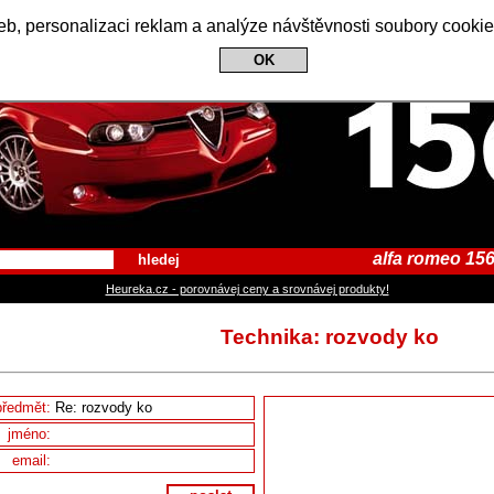
Alfa Romeo 156 Club
b, personalizaci reklam a analýze návštěvnosti soubory cookie
OK
alfa romeo 156
hledej
Heureka.cz - porovnávej ceny a srovnávej produkty!
Technika: rozvody ko
předmět:
jméno:
email: