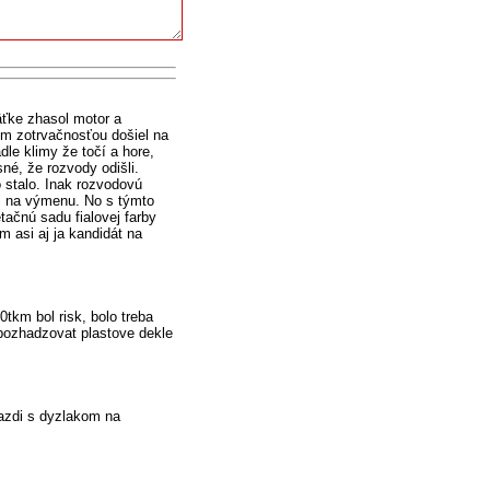
äťke zhasol motor a
om zotrvačnosťou došiel na
dle klimy že točí a hore,
né, že rozvody odišli.
o stalo. Inak rozvodovú
 na výmenu. No s týmto
tačnú sadu fialovej farby
m asi aj ja kandidát na
tkm bol risk, bolo treba
 pozhadzovat plastove dekle
 jazdi s dyzlakom na