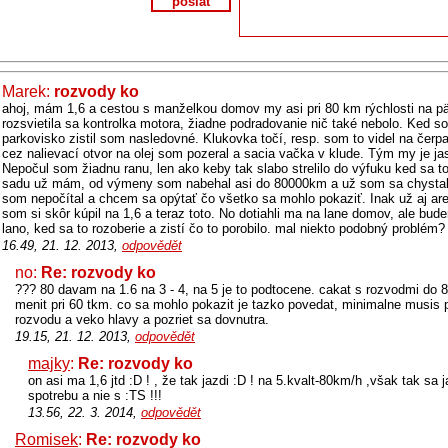
poslat
Marek:
rozvody ko
ahoj, mám 1,6 a cestou s manželkou domov my asi pri 80 km rýchlosti na p
rozsvietila sa kontrolka motora, žiadne podradovanie nič také nebolo. Ked s
parkovisko zistil som nasledovné. Klukovka točí, resp. som to videl na čerpa
cez nalievací otvor na olej som pozeral a sacia vačka v klude. Tým my je jas
Nepočul som žiadnu ranu, len ako keby tak slabo strelilo do výfuku ked sa t
sadu už mám, od výmeny som nabehal asi do 80000km a už som sa chystal
som nepočítal a chcem sa opýtať čo všetko sa mohlo pokaziť. Inak už aj are
som si skôr kúpil na 1,6 a teraz toto. No dotiahli ma na lane domov, ale bude
lano, ked sa to rozoberie a zistí čo to porobilo. mal niekto podobný problém?
16.49, 21. 12. 2013,
odpovědět
no:
Re: rozvody ko
??? 80 davam na 1.6 na 3 - 4, na 5 je to podtocene. cakat s rozvodmi do 80
menit pri 60 tkm. co sa mohlo pokazit je tazko povedat, minimalne musis
rozvodu a veko hlavy a pozriet sa dovnutra.
19.15, 21. 12. 2013,
odpovědět
majky
:
Re: rozvody ko
on asi ma 1,6 jtd :D ! , že tak jazdi :D ! na 5.kvalt-80km/h ,však tak sa
spotrebu a nie s :TS !!!
13.56, 22. 3. 2014,
odpovědět
Romisek
:
Re: rozvody ko