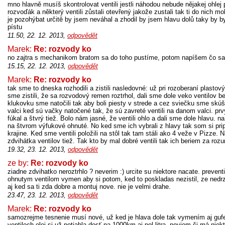
mno hlavně musíš skontrolovat ventili jestli náhodou nebude nějakej ohlej pr
rozvoďák a některý ventili zůstali otevřený jakože zustali tak ti do nich mo
je pozohýbat určitě by jsem neváhal a zhodil by jsem hlavu dolů taky by b
pístu
11.50, 22. 12. 2013,
odpovědět
Marek:
Re: rozvody ko
no zajtra s mechanikom bratom sa do toho pustíme, potom napíšem čo sa
15.15, 22. 12. 2013,
odpovědět
Marek:
Re: rozvody ko
tak sme to dneska rozhodili a zistili nasledovné: už pri rozoberaní plasto
sme zistili, že sa rozvodový remen roztrhol, dali sme dole veko ventilov b
klukovku sme natočili tak aby boli piesty v strede a cez sviečku sme skúša
valci ked sú vačky natočené tak, že sú zavreté ventili na danom valci. prvý
fúkal a štvrý tiež. Bolo nám jasné, že ventili ohlo a dali sme dole hlavu. na
na štvrom výfukové ohnuté. No ked sme ich vybrali z hlavy tak som si prip
krajine. Ked sme ventili položili na stôl tak tam stáli ako 4 veže v Pizze. 
zdvihátka ventilov tiež. Tak kto by mal dobré ventili tak ich beriem za ro
19.32, 23. 12. 2013,
odpovědět
ze by:
Re: rozvody ko
ziadne zdvihatko neroztrhlo ? neverim :) urcite su niektore nacate. prevent
ohnutym ventilom vymen aby si potom, ked to poskladas nezistil, ze nedrzi
aj ked sa ti zda dobre a montuj nove. nie je velmi drahe.
23.47, 23. 12. 2013,
odpovědět
Marek:
Re: rozvody ko
samozrejme tesnenie musí nové, už ked je hlava dole tak vymením aj gufe
ventiloch.olej si už potiahla dosť na 1000km aj pol litra, neviem či má nie