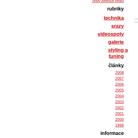
Testy zimních pneu
rubriky
technika
srazy
videospoty
galerie
styling a
tuning
články
2008
2007
2006
2005
2004
2003
2002
2001
2000
1998
informace