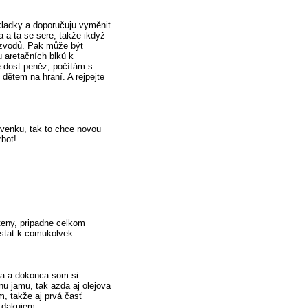
 kladky a doporučuju vyměnit
 a ta se sere, takže ikdyž
ozvodů. Pak může být
u aretačních blků k
e dost peněz, počítám s
 dětem na hraní. A rejpejte
r venku, tak to chce novou
zbot!
teny, pripadne celkom
ostat k comukolvek.
ba a dokonca som si
u jamu, tak azda aj olejova
m, takže aj prvá časť
o dakujem