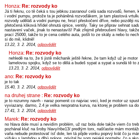
Honza:
Re: rozvody ko
Já ti řeknu, co tě čeká s tou jebkou zasranou! celá sada rozvodů, řemen,
i vodní pumpu, protože ta je poháněná rozvoďákem, je tam plastová vrtulka
rozvody uděláš a vodní pumpu ne, hrozí přeskočení dříve, nebo později r
přetočená kliková hřídel ohnutá ojnice, ventily. Taky se připrav sehnat sad
nastavení vaček, jinak to nenastavíš! Pak zřejmě přebroušení hlavy, takž
prací 25000, takže to je cena celého auta, pošli to ze skály a nebo to nech
si do mě, klidně!
13.22, 3. 2. 2014,
odpovědět
Honza:
Re: rozvody ko
nehledě na to, že ti jistě měchanik ještě řekne, že tam když už je moto
lamelovou spojku, když se to dělá a budeš sypat a sypat a sundá tě to 
13.23, 3. 2. 2014,
odpovědět
ano:
Re: rozvody ko
je to tak
15.40, 3. 2. 2014,
odpovědět
na druhej strane :
Re: rozvody ko
je to rozumny navrh - naraz pomenit co najviac veci, ked je motor uz spus
vyviazany. darmo, 2.4 je velka nespratna kurva, na ktorej je problem sa d
17.41, 3. 2. 2014,
odpovědět
Marek:
Re: rozvody ko
no hlava dole musí a nevidím problém, už raz bola dole takže viem čo tre
pozhánal kluč na šroby hlavy/ribe13/ predtým torx, našťastie mám montážn
vaňa nebude protestovať ísť dole, len tá pôjde vonku poprvý krát čo ju má
výfuku s lambdou a dlhú poloos. privítal by som nejaké postrehy, čo a ak