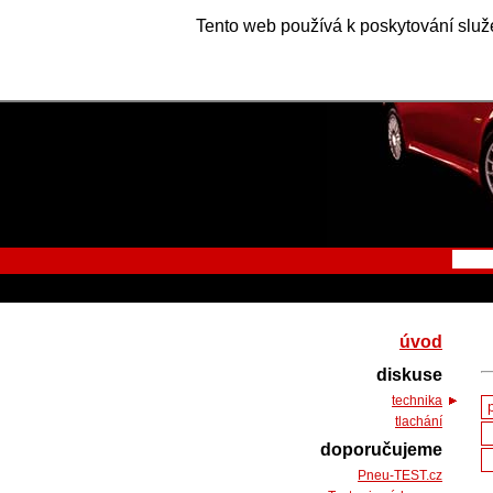
Tento web používá k poskytování služe
úvod
diskuse
technika
tlachání
doporučujeme
Pneu-TEST.cz