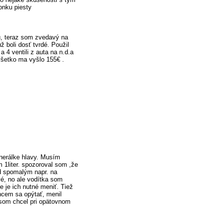
onku piesty
vú, teraz som zvedavý na
 boli dosť tvrdé. Použil
 4 ventili z auta na n.d.a
všetko ma vyšlo 155€ .
nerálke hlavy. Musím
m 1liter. spozoroval som ,že
ed spomalým napr. na
é, no ale vodítka som
e je ich nutné meniť. Tiež
Chcem sa opýtať, menil
 som chcel pri opätovnom