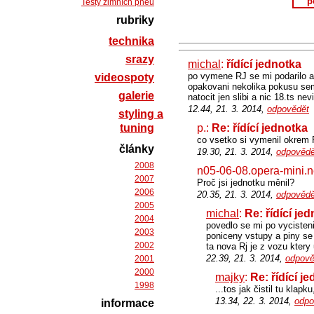
p
Testy zimních pneu
rubriky
technika
srazy
michal
:
řídící jednotka
po vymene RJ se mi podarilo au
videospoty
opakovani nekolika pokusu sem 
galerie
natocit jen slibi a nic 18.ts ne
12.44, 21. 3. 2014,
odpovědět
styling a
tuning
p.:
Re: řídící jednotka
co vsetko si vymenil okrem 
články
19.30, 21. 3. 2014,
odpovědě
2008
n05-06-08.opera-mini.n
2007
Proč jsi jednotku měnil?
2006
20.35, 21. 3. 2014,
odpovědě
2005
michal
:
Re: řídící je
2004
povedlo se mi po vycisteni
2003
poniceny vstupy a piny se 
2002
ta nova Rj je z vozu kter
22.39, 21. 3. 2014,
odpově
2001
2000
majky
:
Re: řídící j
1998
...tos jak čistil tu kla
13.34, 22. 3. 2014,
odpo
informace