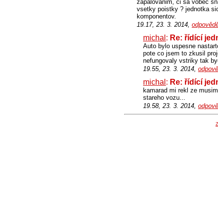
zapalovanim, ci sa vobec sna
vsetky poistky ? jednotka si
komponentov.
19.17, 23. 3. 2014,
odpovědě
michal
:
Re: řídící je
Auto bylo uspesne nastart
pote co jsem to zkusil pro
nefungovaly vstriky tak by
19.55, 23. 3. 2014,
odpově
michal
:
Re: řídící je
kamarad mi rekl ze musim
stareho vozu...
19.58, 23. 3. 2014,
odpově
Z