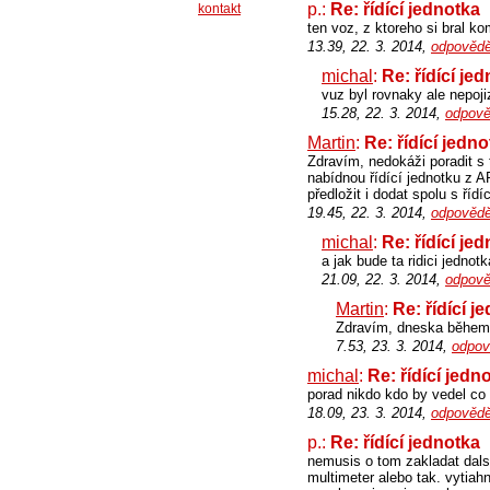
p.:
Re: řídící jednotka
kontakt
ten voz, z ktoreho si bral k
13.39, 22. 3. 2014,
odpovědě
michal
:
Re: řídící je
vuz byl rovnaky ale nepoj
15.28, 22. 3. 2014,
odpově
Martin
:
Re: řídící jedn
Zdravím, nedokáži poradit s 
nabídnou řídící jednotku z A
předložit i dodat spolu s říd
19.45, 22. 3. 2014,
odpovědě
michal
:
Re: řídící je
a jak bude ta ridici jedno
21.09, 22. 3. 2014,
odpově
Martin
:
Re: řídící j
Zdravím, dneska během 
7.53, 23. 3. 2014,
odpov
michal
:
Re: řídící jedn
porad nikdo kdo by vedel co
18.09, 23. 3. 2014,
odpovědě
p.:
Re: řídící jednotka
nemusis o tom zakladat dals
multimeter alebo tak. vytiahn