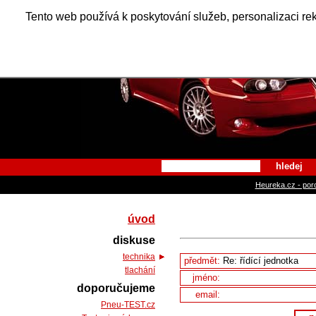
Alfa Ro
Tento web používá k poskytování služeb, personalizaci re
hledej
Heureka.cz - por
úvod
diskuse
technika
předmět:
tlachání
jméno:
doporučujeme
email:
Pneu-TEST.cz