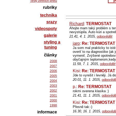
p
Testy zimních pneu
rubriky
technika
srazy
Richard
:
TERMOSTAT
Ahojte mam taký problém s term
videospoty
nevystúpila. Auto kúri a spotr
galerie
21.41, 4. 1. 2015,
odpovědět
styling a
jaro
:
Re: TERMOSTAT
tuning
Ja som mal prakticky to isté
overiť to na diagnostike (ak 
články
vymeniť. Zvýšené opotrebovan
obyčajným teplomerom,kedy 
2008
11.59, 7. 1. 2015,
odpovědět
2007
Kisi:
Re: TERMOSTAT
2006
Jde to vyrešit i levněji. Já
2005
20.01, 11. 1. 2015,
odpovědě
2004
2003
p.:
Re: TERMOSTAT
2002
rokmi overena klasika :)
21.41, 11. 1. 2015,
odpovědě
2001
2000
Kisi:
Re: TERMOSTAT
1998
Přesně tak:-)
16.30, 16. 1. 2015,
odpovědě
informace