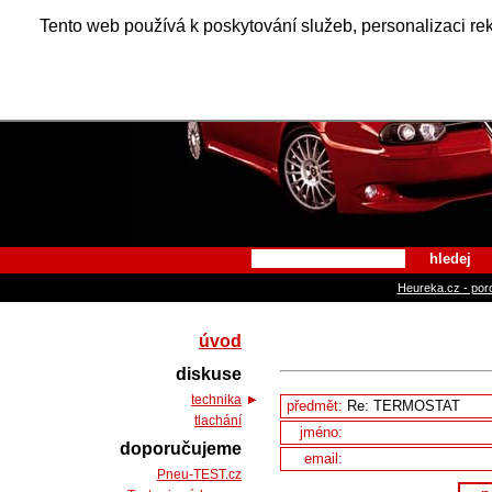
Alfa Ro
Tento web používá k poskytování služeb, personalizaci re
hledej
Heureka.cz - por
úvod
diskuse
technika
předmět:
tlachání
jméno:
doporučujeme
email:
Pneu-TEST.cz