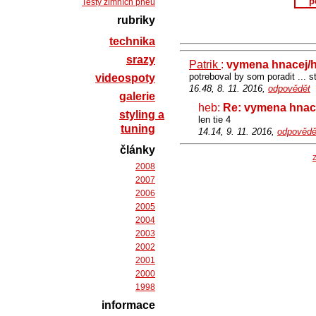
p
Testy zimních pneu
rubriky
technika
srazy
Patrik
:
vymena hnacej/h
potreboval by som poradit ... st
videospoty
16.48, 8. 11. 2016,
odpovědět
galerie
heb:
Re: vymena hnace
styling a
len tie 4
tuning
14.14, 9. 11. 2016,
odpovědě
články
Z
2008
2007
2006
2005
2004
2003
2002
2001
2000
1998
informace