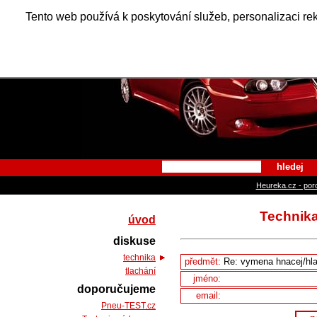
Alfa Ro
Tento web používá k poskytování služeb, personalizaci re
hledej
Heureka.cz - por
Technika
úvod
diskuse
technika
předmět:
tlachání
jméno:
doporučujeme
email:
Pneu-TEST.cz