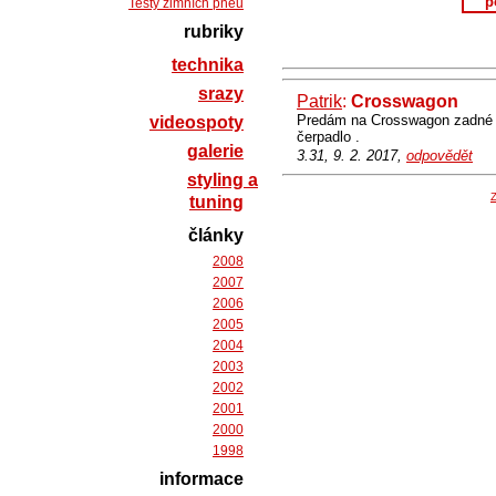
p
Testy zimních pneu
rubriky
technika
srazy
Patrik
:
Crosswagon
Predám na Crosswagon zadné p
videospoty
čerpadlo .
galerie
3.31, 9. 2. 2017,
odpovědět
styling a
Z
tuning
články
2008
2007
2006
2005
2004
2003
2002
2001
2000
1998
informace