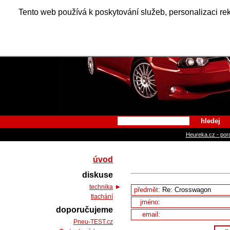
Alfa Ro
Tento web používá k poskytování služeb, personalizaci re
hledej
Heureka.cz - por
úvod
diskuse
technika
předmět:
tlachání
jméno:
doporučujeme
email:
Pneu-TEST.cz