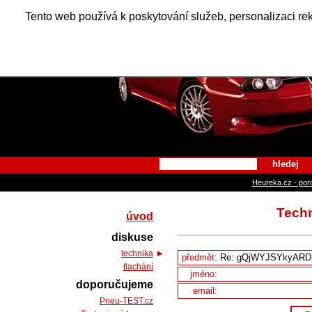
Alfa Ro
Tento web používá k poskytování služeb, personalizaci re
hledej
Heureka.cz - por
Tech
úvod
diskuse
technika
předmět:
tlachání
jméno:
doporučujeme
email:
Pneu-TEST.cz