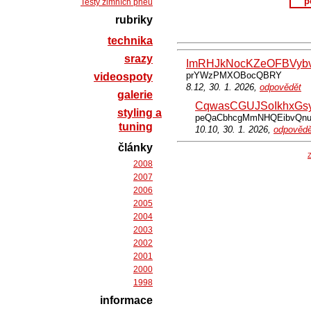
p
Testy zimních pneu
rubriky
technika
srazy
ImRHJkNocKZeOFBVyb
prYWzPMXOBocQBRY
videospoty
8.12, 30. 1. 2026,
odpovědět
galerie
CqwasCGUJSoIkhxGsy
styling a
peQaCbhcgMmNHQEibvQn
tuning
10.10, 30. 1. 2026,
odpovědě
články
Z
2008
2007
2006
2005
2004
2003
2002
2001
2000
1998
informace