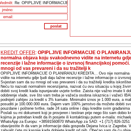
předmět:
jméno:
email:
poslat
KREDIT OFFER
:
OPIPLJIVE INFORMACIJE O PLANIRANJU K
normalna objava koju svakodnevno vidite na internetu gdje 
recenzije i lažne informacije o izvrsnoj financijskoj pomoći
mnogi od vas prevareni i da su tražitelji k
OPIPLJIVE INFORMACIJE O PLANIRANJU KREDITA... Ovo nije normalna o
vidite na internetu gdje ljudi daju lažne recenzije i lažne informacije o izvrsno
Svjestan sam da su mnogi od vas prevareni i da su tražitelji kredita iskorište
Neću to nazvati normalnim recenzijama, nazvat ću ovu situaciju u kojoj živ
dobiti svoj kredit kada ispunjavate uvjete tvrtke. Zaista nije važno imate li dob
odobrenje vlade, sve što vam treba je važeća osobna iskaznica i važeći IBAN
podnijeti zahtjev za kredit s 3% kamate. Minimalni iznos je 1.000 eura, a ma
posuditi je 100.000.000 eura. Dajem vam 100% jamstvo da možete dobiti svo
pouzdane i poštene tvrtke, rade 24 sata online i daju kredite svim građanima
Poslali su mi dokument koji je provjeren i testiran prije nego što sam dobio 
kojima je potreban kredit da ih posjete ili kontaktiraju putem e-maila: mich
WhatsApp za Europu: +38591560870 WhatsApp za SAD: +1 (717) 826-3251 Na
obavijestite ih da vam je informacije dala gospođa Dejana Ivica iz Zagreba. Vid
zahvalit ćete mi kasnije kada dobijete kredit od njih. Obećao sam da ću objav