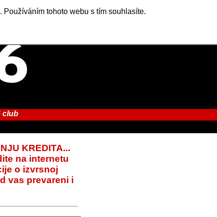
. Používáním tohoto webu s tím souhlasíte.
 club
NJU KREDITA...
te na internetu
ije o izvrsnoj
d vas prevareni i