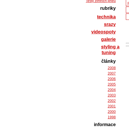
Testy zimních pneu
rubriky
technika
srazy
videospoty
galerie
styling a
tuning
články
2008
2007
2006
2005
2004
2003
2002
2001
2000
1998
informace