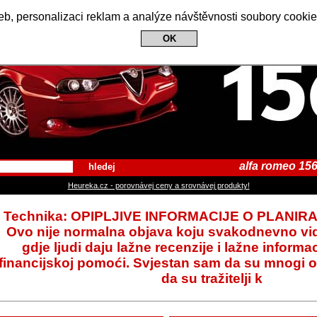
Alfa Romeo 156 Club
b, personalizaci reklam a analýze návštěvnosti soubory cookie
OK
alfa romeo 156
hledej
Heureka.cz - porovnávej ceny a srovnávej produkty!
Technika: OPIPLJIVE INFORMACIJE O PLANIRA
Ovo nije normalna objava koju svakodnevno vidi
gdje ljudi daju lažne recenzije i lažne informac
financijskoj pomoći. Svjestan sam da su mnogi o
da su tražitelji k