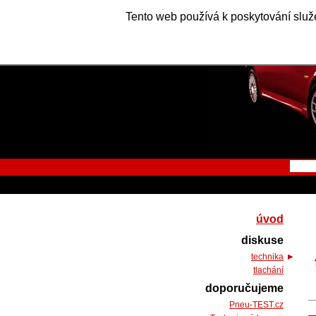
Tento web používá k poskytování služe
úvod
diskuse
technika
tlachání
doporučujeme
Pneu-TEST.cz