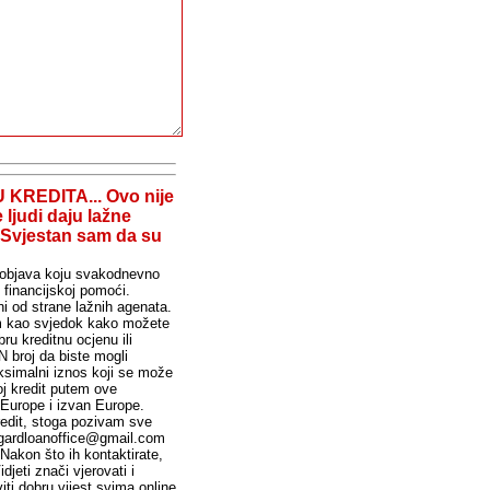
REDITA... Ovo nije
ljudi daju lažne
. Svjestan sam da su
bjava koju svakodnevno
j financijskoj pomoći.
ni od strane lažnih agenata.
im kao svjedok kako možete
ru kreditnu ocjenu ili
 broj da biste mogli
ksimalni iznos koji se može
j kredit putem ove
 Europe i izvan Europe.
kredit, stoga pozivam sve
aelgardloanoffice@gmail.com
kon što ih kontaktirate,
jeti znači vjerovati i
iti dobru vijest svima online