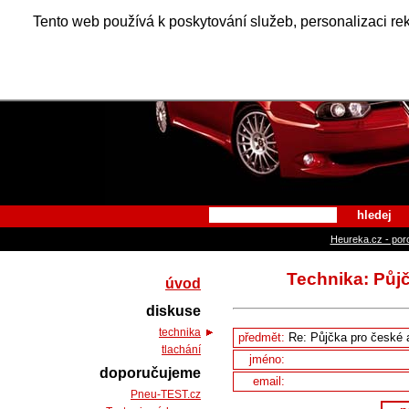
Alfa Ro
Tento web používá k poskytování služeb, personalizaci re
hledej
Heureka.cz - por
Technika: Půj
úvod
diskuse
technika
předmět:
tlachání
jméno:
doporučujeme
email:
Pneu-TEST.cz