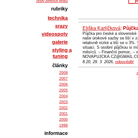
p
Testy zimních pneu
rubriky
technika
srazy
Eliška Karlíčková
:
Půjčk
Půjčka pro české a slovenské 
videospoty
naše úrokové sazby se liší v z
galerie
relativně nízké a liší se o 3%.
situaci. S osobní půjčkou si m
styling a
měsíců. – Finanční pomoc, – o
tuning
NOVAPUJCKA.CZ@GMAIL.C
8.20, 29. 3. 2026,
odpovědět
články
2008
Z
2007
2006
2005
2004
2003
2002
2001
2000
1998
informace