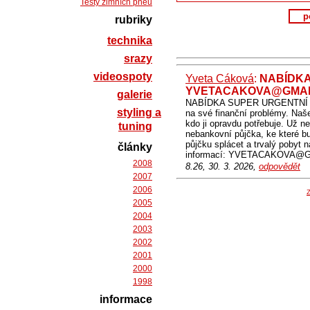
Testy zimních pneu
p
rubriky
technika
srazy
videospoty
Yveta Cáková
:
NABÍDKA
YVETACAKOVA@GMAI
galerie
NABÍDKA SUPER URGENTNÍ 
styling a
na své finanční problémy. Naše
kdo ji opravdu potřebuje. Už n
tuning
nebankovní půjčka, ke které bu
půjčku splácet a trvalý pobyt 
články
informací: YVETACAKOVA@G
2008
8.26, 30. 3. 2026,
odpovědět
2007
2006
Z
2005
2004
2003
2002
2001
2000
1998
informace