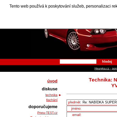
Alfa Ro
Tento web používá k poskytování služeb, personalizaci re
hledej
Heureka.cz - por
Technika:
úvod
Y
diskuse
technika
tlachání
předmět:
doporučujeme
jméno:
Pneu-TEST.cz
email: