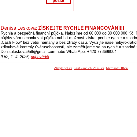
poslat
Denisa Leskova
:
ZÍSKEJTE RYCHLÉ FINANCOVÁNÍ!!!
Rychlá a bezpečná finanční půjčka. Nabízíme od 60 000 do 30 000 000 Kč. 
půjčky vám nebankovní půjčka nabízí možnost získat peníze rychle a snadno
„Cash Flow“ bez větší námahy a bez ztráty času. Využijte naše nebyrokrati
zdlouhavé kontroly úvěruschopnosti, ale zaměřujeme se na rychlé a snadné 
Denisaleskova958@gmail.com nebo WhatsApp: +420 778698004
9.52, 1. 4. 2026,
odpovědět
ZlatýIngot.cz
,
Test Zimních Pneu.cz
,
Microsoft Office
,