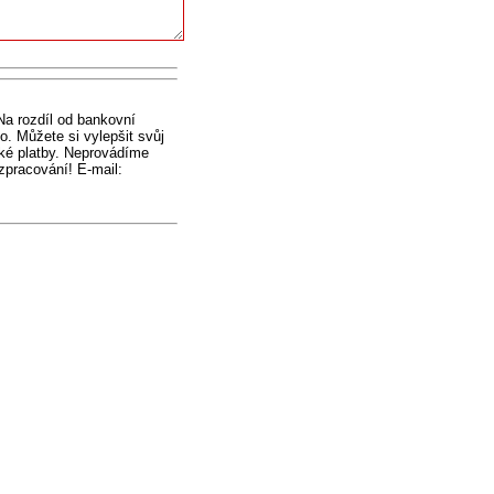
Na rozdíl od bankovní
. Můžete si vylepšit svůj
cké platby. Neprovádíme
zpracování! E-mail: