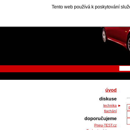
Tento web používá k poskytování služe
úvod
diskuse
technika
tlachání
doporučujeme
Pneu-TEST.cz