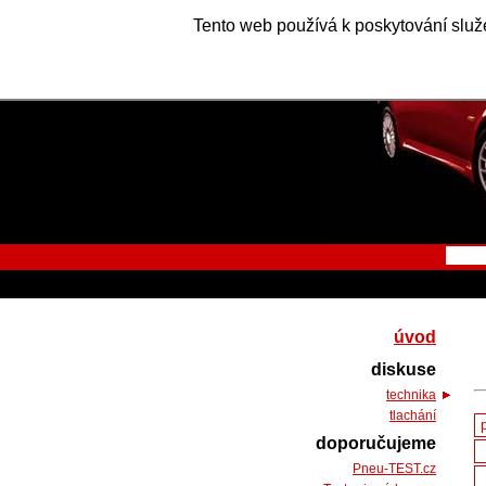
Tento web používá k poskytování služe
úvod
diskuse
technika
tlachání
doporučujeme
Pneu-TEST.cz