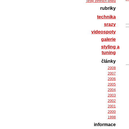
Testy zimních pneu
rubriky
technika
srazy
videospoty
galerie
styling a
tuning
články
2008
2007
2006
2005
2004
2003
2002
2001
2000
1998
informace