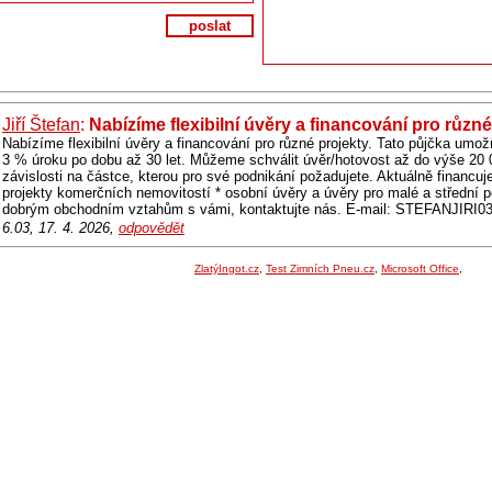
poslat
Jiří Štefan
:
Nabízíme flexibilní úvěry a financování pro různé
Nabízíme flexibilní úvěry a financování pro různé projekty. Tato půjčka umožň
3 % úroku po dobu až 30 let. Můžeme schválit úvěr/hotovost až do výše 20
závislosti na částce, kterou pro své podnikání požadujete. Aktuálně financuj
projekty komerčních nemovitostí * osobní úvěry a úvěry pro malé a střední 
dobrým obchodním vztahům s vámi, kontaktujte nás. E-mail: STEFANJI
6.03, 17. 4. 2026,
odpovědět
ZlatýIngot.cz
,
Test Zimních Pneu.cz
,
Microsoft Office
,