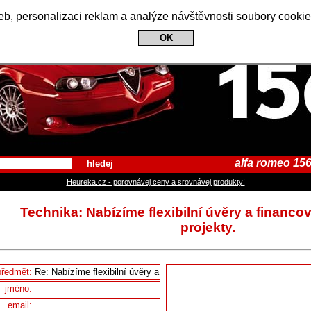
Alfa Romeo 156 Club
b, personalizaci reklam a analýze návštěvnosti soubory cookie
OK
alfa romeo 156
hledej
Heureka.cz - porovnávej ceny a srovnávej produkty!
Technika: Nabízíme flexibilní úvěry a financo
projekty.
předmět:
jméno:
email: