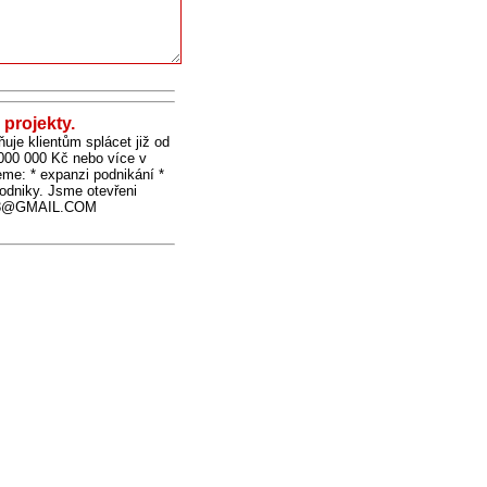
 projekty.
uje klientům splácet již od
 000 000 Kč nebo více v
eme: * expanzi podnikání *
podniky. Jsme otevřeni
RI03@GMAIL.COM