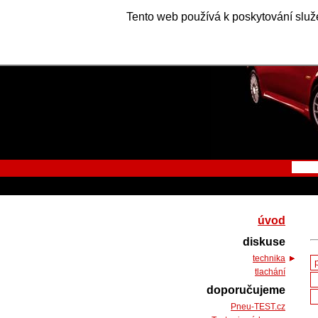
Tento web používá k poskytování služe
úvod
diskuse
technika
tlachání
doporučujeme
Pneu-TEST.cz