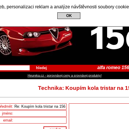
Alfa Romeo 156 Club
b, personalizaci reklam a analýze návštěvnosti soubory cookie
OK
alfa romeo 156
hledej
Heureka.cz - porovnávej ceny a srovnávej produkty!
Technika: Koupím kola tristar na 1
předmět:
jméno:
email: