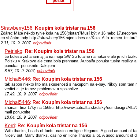
poslat
Strawberry156
:
Koupím kola tristar na 156
Zdárec Máte někdo tyhle kola na 156(tristar)?Musí být v 16 nebo 17,neopra
co sháním tady http://strawberry156.rajce.idnes.cz/Kola_Alfa_romeo_tristar/
2.31, 10. 9. 2007,
odpovědět
Petrisko
:
Re: Koupím kola tristar na 156
tie kolesa zohanam aj ja na moju SW Su totalne namakane ale je ich tazk
Polsku v Krakove ale cena bola prehnana. Autoalfa ponuka tusim repliky a s
ponuka - ponuknite Dakujem
8.57, 10. 9. 2007,
odpovědět
MIchal5446
:
Re: Koupím kola tristar na 156
tak aspon niekto kto ma skusenosti s nakupom na e-bay. Nikdy som tam 
vediet ci je to bez problemov a spolahlive
17.49, 10. 9. 2007,
odpovědět
MIchal5446
:
Re: Koupím kola tristar na 156
zhanam tiez 17ky na 156ku: http://www.autoalfa.sk/disky/oemdesign/Alfa/
mali ponuknite
18.04, 10. 9. 2007,
odpovědět
Kerri
:
Re: Koupím kola tristar na 156
With thanks, Loads of facts. casino en ligne Regards. A good amount of fac
Nicely put. Many thanks. casino en ligne Thanks a lot. A good amount of da