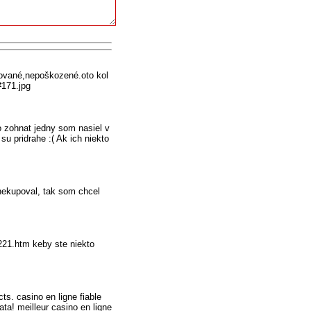
vované,nepoškozené.oto kol
#171.jpg
o zohnat jedny som nasiel v
u pridrahe :( Ak ich niekto
nekupoval, tak som chcel
221.htm keby ste niekto
ts. casino en ligne fiable
ta! meilleur casino en ligne