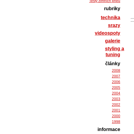
Testy zimních pneu
rubriky
technika
srazy
videospoty
galerie
styling a
tuning
články
2008
2007
2006
2005
2004
2003
2002
2001
2000
1998
informace