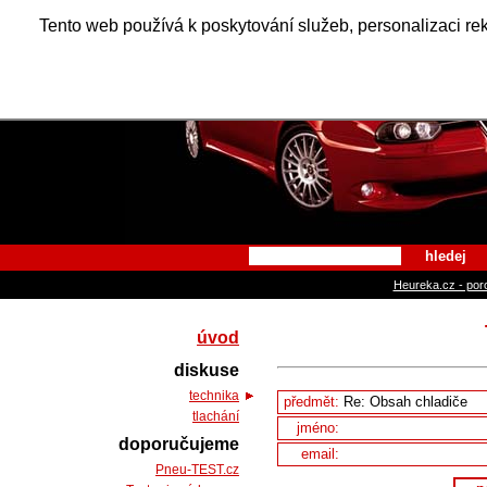
Alfa Ro
Tento web používá k poskytování služeb, personalizaci re
hledej
Heureka.cz - por
úvod
diskuse
technika
předmět:
tlachání
jméno:
doporučujeme
email:
Pneu-TEST.cz