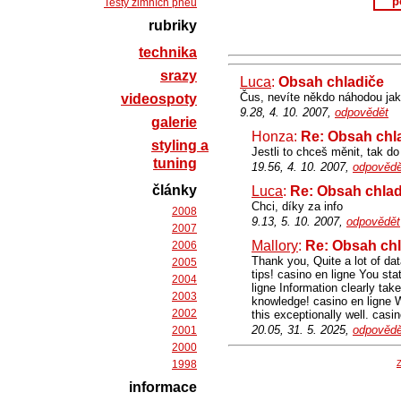
p
Testy zimních pneu
rubriky
technika
srazy
Luca
:
Obsah chladiče
Čus, nevíte někdo náhodou ja
videospoty
9.28, 4. 10. 2007,
odpovědět
galerie
Honza:
Re: Obsah chl
styling a
Jestli to chceš měnit, tak d
tuning
19.56, 4. 10. 2007,
odpovědě
články
Luca
:
Re: Obsah chlad
Chci, díky za info
2008
9.13, 5. 10. 2007,
odpovědět
2007
Mallory
:
Re: Obsah chl
2006
Thank you, Quite a lot of data
2005
tips! casino en ligne You sta
2004
ligne Information clearly tak
2003
knowledge! casino en ligne W
2002
this exceptionally well. casin
20.05, 31. 5. 2025,
odpovědě
2001
2000
1998
Z
informace