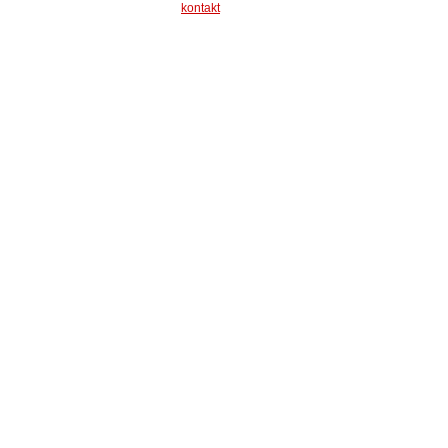
kontakt