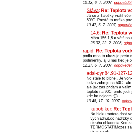
10.12, 6. 7. 2007,
odpovědět
Sláva
:
Re: Teplota v
Já se z Talošky vrátil vč
80°C. Prostě ta mrška poz
10.47, 6. 7. 2007,
odpověd
14.6
:
Re: Teplota 
Mám 156 1,8 a většinou t
23.32, 22. 2. 2008,
odpo
rapid
:
Re: Teplota vod
podla mna to ukazuje preto ma
podmienky. aj u nas ked je o
12.27, 6. 7. 2007,
odpovědět
adsl-dyn84.91-127-12
No stale to blbne.. Je von
ledva zohreje na 50C.. al
ale jak zas pridam a valim
teplotu na 90C. preto jed
kde ho najdem :)))
13.48, 17. 10. 2007,
odpov
kubobiker
:
Re: Tep
Na bloku motora,dost ve
vychladnut,do nadrzky d
okruhu chladenia.Ked z
TERMOSTAT!Mozes zarove
ukazuje ok.