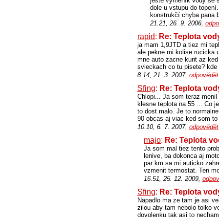
ještě výměník vody se sp
dole u vstupu do topení.
konstrukčí chyba pana 
21.21, 26. 9. 2006,
odpo
rapid
:
Re: Teplota vod
ja mam 1,9JTD a tiez mi tepl
ale pekne mi kolise rucicka 
mne auto zacne kurit az ked 
svieckach co tu pisete? kde
8.14, 21. 3. 2007,
odpovědět
Sfing
:
Re: Teplota vod
Chlopi... Ja som teraz menil 
klesne teplota na 55 ... Co 
to dost malo. Je to normalne
90 obcas aj viac ked som to 
10.10, 6. 7. 2007,
odpovědět
majo
:
Re: Teplota v
Ja som mal tiez tento pro
lenive, ba dokonca aj mot
par km sa mi auticko zahre
vzmenit termostat. Ten moj
16.51, 25. 12. 2009,
odpov
Sfing
:
Re: Teplota vod
Napadlo ma ze tam je asi vela
zilou aby tam nebolo tolko v
dovolenku tak asi to necham