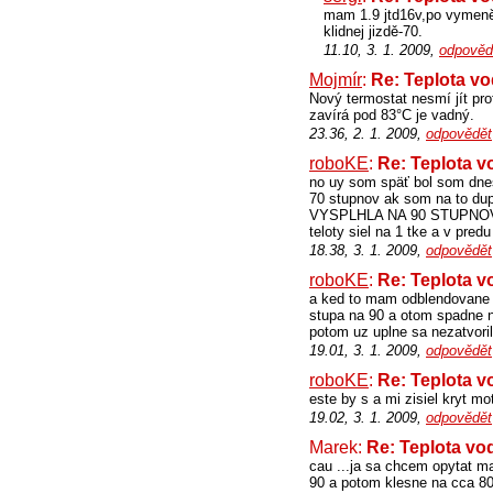
mam 1.9 jtd16v,po vymeně t
klidnej jizdě-70.
11.10, 3. 1. 2009,
odpověd
Mojmír
:
Re: Teplota v
Nový termostat nesmí jít pro
zavírá pod 83°C je vadný.
23.36, 2. 1. 2009,
odpovědět
roboKE
:
Re: Teplota v
no uy som späť bol som d
70 stupnov ak som na to du
VYSPLHLA NA 90 STUPNOV 
teloty siel na 1 tke a v pre
18.38, 3. 1. 2009,
odpovědět
roboKE
:
Re: Teplota v
a ked to mam odblendovane m
stupa na 90 a otom spadne n
potom uz uplne sa nezatvori
19.01, 3. 1. 2009,
odpovědět
roboKE
:
Re: Teplota v
este by s a mi zisiel kryt m
19.02, 3. 1. 2009,
odpovědět
Marek:
Re: Teplota vo
cau ...ja sa chcem opytat m
90 a potom klesne na cca 80 .