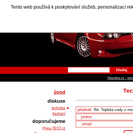
Alfa Ro
Tento web používá k poskytování služeb, personalizaci re
hledej
Heureka.cz - por
Tec
úvod
diskuse
technika
předmět:
tlachání
jméno:
doporučujeme
email:
Pneu-TEST.cz