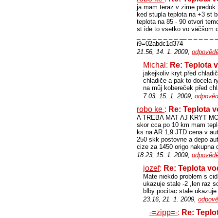
ja mam teraz v zime predok z
ked stupla teplota na +3 st
teplota na 85 - 90 otvori te
st ide to vsetko vo väčšom
_ _ _ _ _ _ _ _ __ _ _ _ _ _ 
i9=02abdc1d374
21.56, 14. 1. 2009,
odpovědě
Michal:
Re: Teplota 
jakejkoliv kryt před chlad
chladiče a pak to docela r
na můj kobereček před chla
7.03, 15. 1. 2009,
odpověd
robo ke
:
Re: Teplota 
A TREBA MAT AJ KRYT MOTORA
skor cca po 10 km mam tepl
ks na AR 1,9 JTD cena v au
250 skk postovne a depo au
cize za 1450 origo nakupna 
18.23, 15. 1. 2009,
odpovědě
jozef
:
Re: Teplota vo
Mate niekdo problem s cid
ukazuje stale -2 ,len raz 
blby pocitac stale ukazuje 
23.16, 21. 1. 2009,
odpově
-=zipp=-
:
Re: Teplo