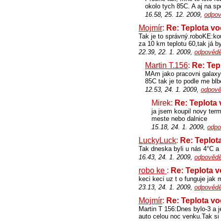
okolo tych 85C. A aj na sp
16.58, 25. 12. 2009,
odpov
Mojmír
:
Re: Teplota v
Tak je to správný.roboKE:ko
za 10 km teplotu 60,tak já b
22.39, 22. 1. 2009,
odpovědě
Martin T.156
:
Re: Tep
MAm jako pracovni galaxy 
85C tak je to podle me blb
12.53, 24. 1. 2009,
odpově
Mirek:
Re: Teplota
ja jsem koupil novy ter
meste nebo dalnice
15.18, 24. 1. 2009,
odpo
LuckyLuck
:
Re: Teplot
Tak dneska byli u nás 4°C a 
16.43, 24. 1. 2009,
odpovědě
robo ke
:
Re: Teplota 
keci keci uz t o funguje jak
23.13, 24. 1. 2009,
odpovědě
Mojmír
:
Re: Teplota v
Martin T 156:Dnes bylo-3 a 
auto celou noc venku.Tak si 