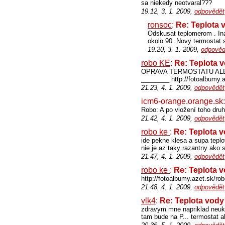
sa niekedy neotvaral???
19.12, 3. 1. 2009,
odpovědět
ronsoc
:
Re: Teplota 
Odskusat teplomerom . Ina
okolo 90 .Novy termostat 
19.20, 3. 1. 2009,
odpověd
robo KE
:
Re: Teplota 
OPRAVA TERMOSTATU ALE
________ http://fotoalbumy.
21.23, 4. 1. 2009,
odpovědět
icm6-orange.orange.sk
Robo: A po vložení toho druh
21.42, 4. 1. 2009,
odpovědět
robo ke
:
Re: Teplota 
ide pekne klesa a supa teplo
nie je az taky razantny ako 
21.47, 4. 1. 2009,
odpovědět
robo ke
:
Re: Teplota 
http://fotoalbumy.azet.sk/ro
21.48, 4. 1. 2009,
odpovědět
vlk4
:
Re: Teplota vody
zdravym mne napriklad neuka
tam bude na P... termostat al