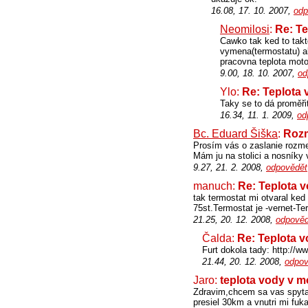
16.08, 17. 10. 2007,
odp
Neomilosi
:
Re: Te
Cawko tak ked to tak
vymena(termostatu) ab
pracovna teplota moto
9.00, 18. 10. 2007,
od
Ylo:
Re: Teplota 
Taky se to dá proměři
16.34, 11. 1. 2009,
od
Bc. Eduard Šiška
:
Rozm
Prosím vás o zaslanie rozme
Mám ju na stolici a nosníky
9.27, 21. 2. 2008,
odpovědět
manuch:
Re: Teplota 
tak termostat mi otvaral ke
75st.Termostat je -vernet-Te
21.25, 20. 12. 2008,
odpověd
Čalda:
Re: Teplota 
Furt dokola tady: http://ww
21.44, 20. 12. 2008,
odpov
Jaro:
teplota vody v m
Zdravim,chcem sa vas spytat
presiel 30km a vnutri mi fu