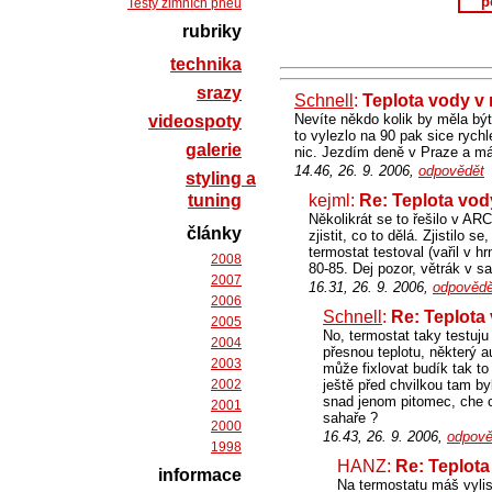
p
Testy zimních pneu
rubriky
technika
srazy
Schnell
:
Teplota vody v
Nevíte někdo kolik by měla bý
videospoty
to vylezlo na 90 pak sice rychl
galerie
nic. Jezdím deně v Praze a mám
14.46, 26. 9. 2006,
odpovědět
styling a
tuning
kejml:
Re: Teplota vod
Několikrát se to řešilo v AR
články
zjistit, co to dělá. Zjistilo
termostat testoval (vařil v h
2008
80-85. Dej pozor, větrák v s
2007
16.31, 26. 9. 2006,
odpovědě
2006
Schnell
:
Re: Teplota
2005
No, termostat taky testuju
2004
přesnou teplotu, některý au
2003
může fixlovat budík tak to 
2002
ještě před chvilkou tam by
snad jenom pitomec, che c
2001
sahaře ?
2000
16.43, 26. 9. 2006,
odpově
1998
HANZ:
Re: Teplota
informace
Na termostatu máš vyliso