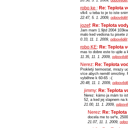
20.36, 5. 1. 2009,
odpovědět
robo ke
:
Re: Teplota 
vlk4: u teba to je to iste sni
22.47, 5. 1. 2009,
odpovědět
jozef
:
Re: Teplota vod
Jam mam 1.9jtd 2004 103kw a 
malo ked vedsina tu pisete 
0.33, 11. 1. 2009,
odpovědět
robo KE
:
Re: Teplota 
mas to dobre este to ujde a 
11.35, 11. 1. 2009,
odpovědě
Nerez:
Re: Teplota vo
Prokletý termostat, mrazy u
více abych neměl omrzliny. P
vyběhne k 60-65 :-(
20.48, 11. 1. 2009,
odpovědě
jimmy:
Re: Teplota v
Nerez: kámo ja mám to isté
52, a ked jej slapnem na kr
21.00, 11. 1. 2009,
odpově
Nerez:
Re: Teplota
docela me to se*e, 2500
21.07, 11. 1. 2009,
odpo