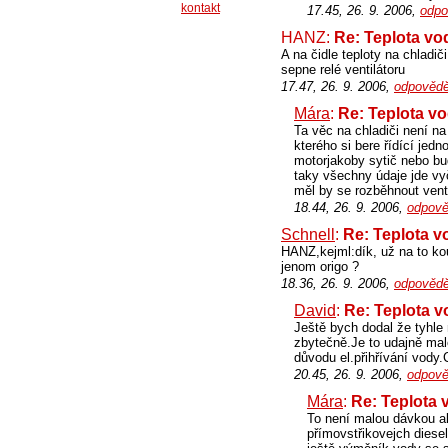
kontakt
17.45, 26. 9. 2006,
odpo
HANZ:
Re: Teplota vo
A na čidle teploty na chladiči
sepne relé ventilátoru
17.47, 26. 9. 2006,
odpovědě
Mára
:
Re: Teplota v
Ta věc na chladiči není na
kterého si bere řídící jedn
motorjakoby sytič nebo bud
taky všechny údaje jde vyč
měl by se rozběhnout venti
18.44, 26. 9. 2006,
odpově
Schnell
:
Re: Teplota v
HANZ,kejml:dík, už na to kou
jenom origo ?
18.36, 26. 9. 2006,
odpovědě
David
:
Re: Teplota v
Ještě bych dodal že tyhle
zbytečně.Je to udajně mal
důvodu el.přihřívání vody.
20.45, 26. 9. 2006,
odpově
Mára
:
Re: Teplota 
To není malou dávkou al
přímovstřikovejch diesel