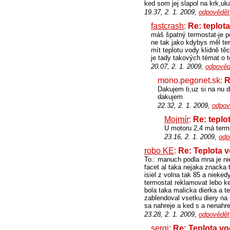
ked som jej slapol na krk,uk
19.37, 2. 1. 2009,
odpovědět
fastcrash
:
Re: teplot
máš špatný termostat-je po
ne tak jako kdybys měl te
mít teplotu vody klidně tě
je tady takových témat o tom
20.07, 2. 1. 2009,
odpověd
mono.pegonet.sk:
R
Dakujem ti,uz si na nu 
dakujem
22.32, 2. 1. 2009,
odpov
Mojmír
:
Re: teplo
U motoru 2,4 má termos
23.16, 2. 1. 2009,
odp
robo KE
:
Re: Teplota 
To.: manuch podla mna je ni
facet al taka nejaka znacka
isiel z volna tak 85 a nieked
termostat reklamovat lebo k
bola taka malicka dierka a t
zablendoval vsetku diery na
sa nahreje a ked s a nenahre
23.28, 2. 1. 2009,
odpovědět
sergi
:
Re: Teplota v