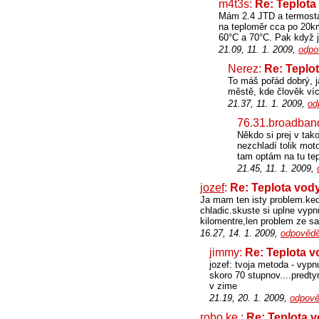
m4t3s:
Re: Teplota
Mám 2.4 JTD a termostat
na teploměr cca po 20km
60°C a 70°C. Pak když j
21.09, 11. 1. 2009,
odpo
Nerez:
Re: Teplo
To máš pořád dobrý, j
městě, kde člověk víc
21.37, 11. 1. 2009,
od
76.31.broadband
Někdo si prej v tak
nezchladí tolik moto
tam optám na tu tep
21.45, 11. 1. 2009,
jozef
:
Re: Teplota vod
Ja mam ten isty problem.ked
chladic.skuste si uplne vypn
kilomentre,len problem ze sa
16.27, 14. 1. 2009,
odpovědě
jimmy:
Re: Teplota v
jozef: tvoja metoda - vypnu
skoro 70 stupnov....predty
v zime
21.19, 20. 1. 2009,
odpově
robo ke
:
Re: Teplota 