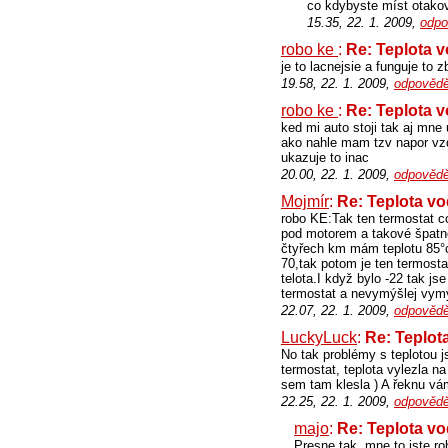
co kdybyste míst otakov
15.35, 22. 1. 2009,
odpo
robo ke
:
Re: Teplota 
je to lacnejsie a funguje to
19.58, 22. 1. 2009,
odpovědě
robo ke
:
Re: Teplota 
ked mi auto stoji tak aj mne
ako nahle mam tzv napor vzd
ukazuje to inac
20.00, 22. 1. 2009,
odpovědě
Mojmír
:
Re: Teplota v
robo KE:Tak ten termostat c
pod motorem a takové špatné
čtyřech km mám teplotu 85°c
70,tak potom je ten termosta
telota.I když bylo -22 tak js
termostat a nevymýšlej vym
22.07, 22. 1. 2009,
odpovědě
LuckyLuck
:
Re: Teplot
No tak problémy s teplotou j
termostat, teplota vylezla n
sem tam klesla ) A řeknu vám
22.25, 22. 1. 2009,
odpovědě
majo
:
Re: Teplota v
Presne tak, mne to iste ro