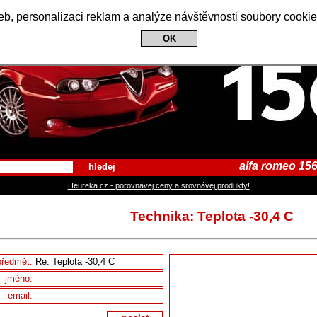
Alfa Romeo 156 Club
b, personalizaci reklam a analýze návštěvnosti soubory cookie
OK
alfa romeo 156
hledej
Heureka.cz - porovnávej ceny a srovnávej produkty!
Technika: Teplota -30,4 C
předmět:
jméno:
email: