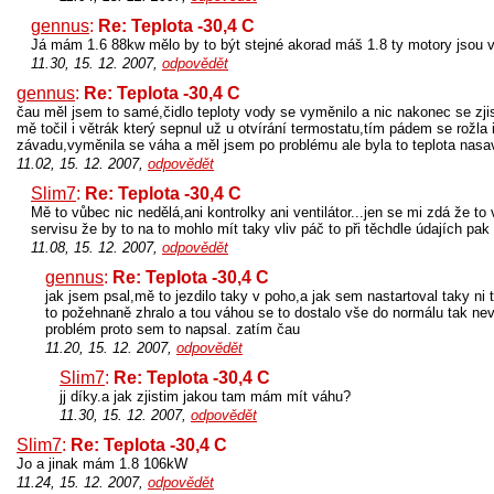
gennus
:
Re: Teplota -30,4 C
Já mám 1.6 88kw mělo by to být stejné akorad máš 1.8 ty motory jsou 
11.30, 15. 12. 2007,
odpovědět
gennus
:
Re: Teplota -30,4 C
čau měl jsem to samé,čidlo teploty vody se vyměnilo a nic nakonec se zjist
mě točil i větrák který sepnul už u otvírání termostatu,tím pádem se rožla i
závadu,vyměnila se váha a měl jsem po problému ale byla to teplota nas
11.02, 15. 12. 2007,
odpovědět
Slim7
:
Re: Teplota -30,4 C
Mě to vůbec nic nedělá,ani kontrolky ani ventilátor...jen se mi zdá že to 
servisu že by to na to mohlo mít taky vliv páč to při těchdle údajích pak
11.08, 15. 12. 2007,
odpovědět
gennus
:
Re: Teplota -30,4 C
jak jsem psal,mě to jezdilo taky v poho,a jak sem nastartoval taky ni t
to požehnaně zhralo a tou váhou se to dostalo vše do normálu tak nev
problém proto sem to napsal. zatím čau
11.20, 15. 12. 2007,
odpovědět
Slim7
:
Re: Teplota -30,4 C
jj díky.a jak zjistim jakou tam mám mít váhu?
11.30, 15. 12. 2007,
odpovědět
Slim7
:
Re: Teplota -30,4 C
Jo a jinak mám 1.8 106kW
11.24, 15. 12. 2007,
odpovědět