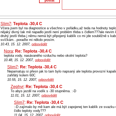
poslat
Slim7
:
Teplota -30,4 C
Včera jsem byl na diagnostice a všechno v pořádku,až teda na hodnoty teplot
nějaký divný.tak mě napadlo jestli není problém třeba s čidlem???ale nevim
druhý jestli třeba j němu nemá být připojený kablík co mi jde souběžně s ka
svíčkám...poraďte mi někdo prosím.
10.43, 15. 12. 2007,
odpovědět
Nora
:
Re: Teplota -30,4 C
teplota vody, nasávaného vzduchu nebo okolní teplota?
10.48, 15. 12. 2007,
odpovědět
Slim7
:
Re: Teplota -30,4 C
Nepamatuju si přesn jak to tam bylo napsaný ale teplota provozní kapali
zahřátý kolem 60C
10.55, 15. 12. 2007,
odpovědět
Zephyr
:
Re: Teplota -30,4 C
To abys jezdil na vodík s -30 stupněma. :-D
11.01, 15. 12. 2007,
odpovědět
Slim7
:
Re: Teplota -30,4 C
:-D zajímalo by mě kam ale má být zapojenej ten kablík ze svazku 
čidlo teploty vody???
11.04, 15. 12. 2007,
odpovědět