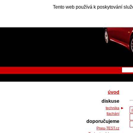
Tento web používá k poskytování služe
úvod
diskuse
technika
tlachání
doporučujeme
Pneu-TEST.cz