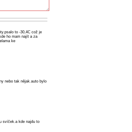
y.psalo to -30,4C což je
 kde ho mam najít a za
belama ke
ny nebo tak nějak.auto bylo
u svíček.a kde najdu to