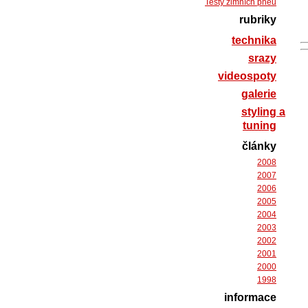
Testy zimních pneu
rubriky
technika
srazy
videospoty
galerie
styling a
tuning
články
2008
2007
2006
2005
2004
2003
2002
2001
2000
1998
informace