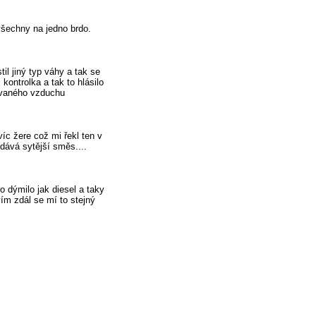
všechny na jedno brdo.
il jiný typ váhy a tak se
 kontrolka a tak to hlásilo
avaného vzduchu
víc žere což mi řekl ten v
 dává sytější směs....
o dýmilo jak diesel a taky
ím zdál se mí to stejný