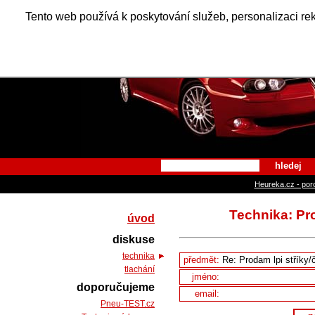
Alfa Ro
Tento web používá k poskytování služeb, personalizaci re
hledej
Heureka.cz - por
Technika: Pro
úvod
diskuse
technika
předmět:
tlachání
jméno:
doporučujeme
email:
Pneu-TEST.cz