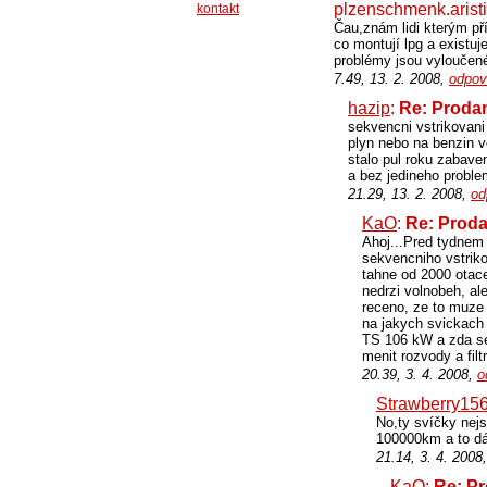
plzenschmenk.aristi
kontakt
Čau,znám lidi kterým př
co montují lpg a existu
problémy jsou vyloučené
7.49, 13. 2. 2008,
odpov
hazip
:
Re: Prodam 
sekvencni vstrikovani
plyn nebo na benzin v
stalo pul roku zabave
a bez jedineho probl
21.29, 13. 2. 2008,
od
KaO
:
Re: Prodam
Ahoj...Pred tydnem 
sekvencniho vstriko
tahne od 2000 otace
nedrzi volnobeh, al
receno, ze to muze
na jakych svickach
TS 106 kW a zda se
menit rozvody a filt
20.39, 3. 4. 2008,
o
Strawberry15
No,ty svíčky nejs
100000km a to dá
21.14, 3. 4. 2008
KaO
:
Re: Pr