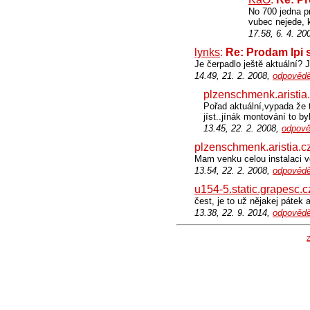
No 700 jedna pr
vubec nejede, 
17.58, 6. 4. 20
lynks
:
Re: Prodam lpi s
Je čerpadlo ještě aktuální?
14.49, 21. 2. 2008,
odpovědě
plzenschmenk.aristia
Pořad aktuální,vypada že t
jíst..jínák montování to by
13.45, 22. 2. 2008,
odpově
plzenschmenk.aristia.c
Mam venku celou instalaci vč
13.54, 22. 2. 2008,
odpovědě
u154-5.static.grapesc.c
čest, je to už nějakej pátek
13.38, 22. 9. 2014,
odpovědě
Z