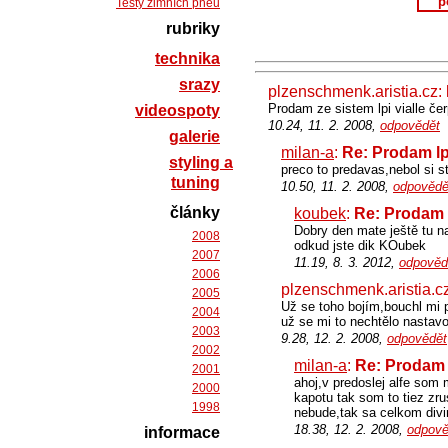
p
Testy zimních pneu
rubriky
technika
srazy
plzenschmenk.aristia.cz:
Prodam ze sistem lpi vialle čer
videospoty
10.24, 11. 2. 2008,
odpovědět
galerie
milan-a
:
Re: Prodam lpi
styling a
preco to predavas,nebol si 
tuning
10.50, 11. 2. 2008,
odpovědě
články
koubek
:
Re: Prodam l
Dobry den mate ještě tu n
2008
odkud jste dik KOubek
2007
11.19, 8. 3. 2012,
odpověd
2006
plzenschmenk.aristia.c
2005
Už se toho bojím,bouchl mi 
2004
už se mi to nechtělo nastavo
2003
9.28, 12. 2. 2008,
odpovědět
2002
milan-a
:
Re: Prodam l
2001
ahoj,v predoslej alfe som m
2000
kapotu tak som to tiez zru
1998
nebude,tak sa celkom divim
18.38, 12. 2. 2008,
odpově
informace