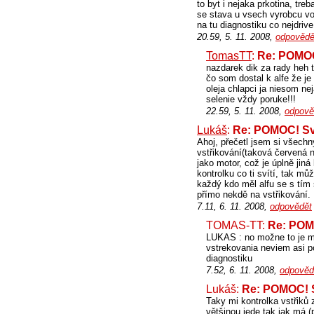
to byt i nejaka prkotina, treb
se stava u vsech vyrobcu voz
na tu diagnostiku co nejdrive 
20.59, 5. 11. 2008,
odpovědě
TomasTT
:
Re: POMOC
nazdarek dik za rady heh 
čo som dostal k alfe že j
oleja chlapci ja niesom ne
selenie vždy poruke!!!
22.59, 5. 11. 2008,
odpově
Lukáš
:
Re: POMOC! Svi
Ahoj, přečetl jsem si všechn
vstřikování(taková červená n
jako motor, což je úplně jin
kontrolku co ti svítí, tak mů
každý kdo měl alfu se s tím 
přímo nekdě na vstřikování.
7.11, 6. 11. 2008,
odpovědět
TOMAS-TT:
Re: POMO
LUKAS : no možne to je mu
vstrekovania neviem asi p
diagnostiku
7.52, 6. 11. 2008,
odpověd
Lukáš:
Re: POMOC! S
Taky mi kontrolka vstřiků 
většinou jede tak jak má (