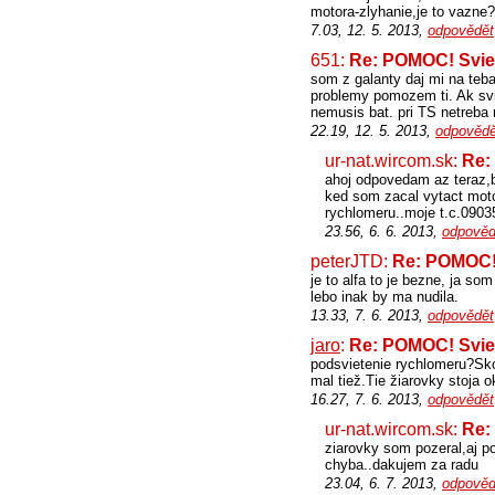
motora-zlyhanie,je to vazne
7.03, 12. 5. 2013,
odpovědět
651:
Re: POMOC! Sviet
som z galanty daj mi na teba
problemy pomozem ti. Ak svie
nemusis bat. pri TS netreba 
22.19, 12. 5. 2013,
odpovědě
ur-nat.wircom.sk:
Re:
ahoj odpovedam az teraz,b
ked som zacal vytact motor
rychlomeru..moje t.c.09035
23.56, 6. 6. 2013,
odpověd
peterJTD:
Re: POMOC! 
je to alfa to je bezne, ja s
lebo inak by ma nudila.
13.33, 7. 6. 2013,
odpovědět
jaro
:
Re: POMOC! Sviet
podsvietenie rychlomeru?Skon
mal tiež.Tie žiarovky stoja 
16.27, 7. 6. 2013,
odpovědět
ur-nat.wircom.sk:
Re:
ziarovky som pozeral,aj p
chyba..dakujem za radu
23.04, 6. 7. 2013,
odpověd