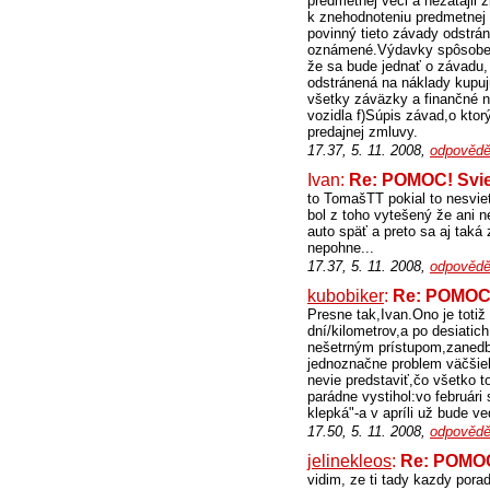
predmetnej veci a nezatajil 
k znehodnoteniu predmetnej 
povinný tieto závady odstrán
oznámené.Výdavky spôsobené
že sa bude jednať o závadu, 
odstránená na náklady kupuj
všetky záväzky a finančné 
vozidla f)Súpis závad,o kto
predajnej zmluvy.
17.37, 5. 11. 2008,
odpovědě
Ivan:
Re: POMOC! Svie
to TomašTT pokial to nesvieti
bol z toho vytešený že ani n
auto späť a preto sa aj taká
nepohne...
17.37, 5. 11. 2008,
odpovědě
kubobiker
:
Re: POMOC!
Presne tak,Ivan.Ono je totiž
dní/kilometrov,a po desiati
nešetrným prístupom,zanedb
jednoznačne problem väčšieh
nevie predstaviť,čo všetko 
parádne vystihol:vo februári
klepká"-a v apríli už bude ve
17.50, 5. 11. 2008,
odpovědě
jelinekleos
:
Re: POMOC
vidim, ze ti tady kazdy porad