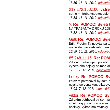
13.36, 16. 11. 2010,
odpověd
217.172.153.100:
vstr
surne mi treba vstrekovacie
13.38, 16. 11. 2010,
odpověd
?:
Re: POMOC! Svieti 
NA TRABANTA Z ROKU 195
13.52, 16. 11. 2010,
odpověd
Gutt
:
Re: POMOC! Svie
Erik: Prosim Ta nepytaj sa t
manulalu uzivatelskeho, sak 
16.39, 16. 11. 2010,
odpověd
85.248.11.15:
Re: POMO
Zdravim potrebujem poradit n
vyzera ako nejaky snimac a
17.51, 7. 12. 2011,
odpovědě
Lusky:
Re: POMOC! Svi
zdravim potreboval by som po
nejaka cervena kontrolka vyz
18.03, 7. 12. 2011,
odpovědě
viktor
:
Re: POMOC! Svi
Zdravím potrboval by som por
svietiť kej ju dam do otačok
hodinky, výkon ma rovnaky - 