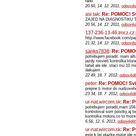
radu
20.50, 14. 12. 2011,
odpověd
asi tak:
Re: POMOC! Sv
ZAJED NA DIAGNOSTIKU 
20.56, 14. 12. 2011,
odpověd
137-236-13-46.tmcz.cz
http://www.facebook.com/p
21.32, 14. 12. 2011,
odpověd
sanko7838
:
Re: POMOC
potrebujem poradit. mam alf
jazdy rosvieti kontrolka kto
tahat ale ide .staci mu 10 
dakujem
22.49, 18. 7. 2012,
odpovědě
peter:
Re: POMOC! Svi
prepne ti motor do nudzoveh
23.34, 18. 7. 2012,
odpovědě
ur-nat.wircom.sk:
Re: P
potrebujem poradit,mam 156 
kontroloval som poistky,aj t
kontrolka motora,co to moze
6.56, 12. 5. 2013,
odpovědět
ur-nat.wircom.sk:
Re: P
este k tej otazke,motor ide 