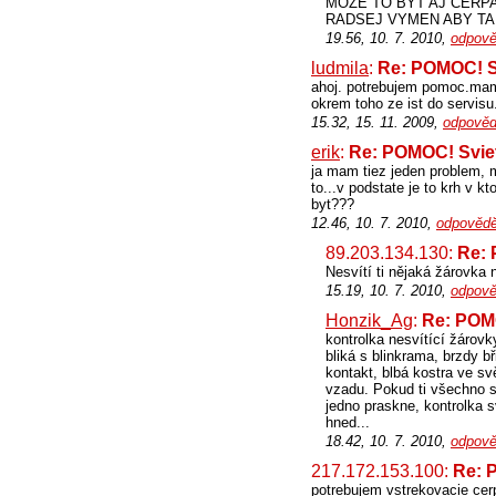
MOZE TO BYT AJ CERPA
RADSEJ VYMEN ABY TA 
19.56, 10. 7. 2010,
odpově
ludmila
:
Re: POMOC! S
ahoj. potrebujem pomoc.mam a
okrem toho ze ist do servisu
15.32, 15. 11. 2009,
odpověd
erik
:
Re: POMOC! Sviet
ja mam tiez jeden problem, m
to...v podstate je to krh v k
byt???
12.46, 10. 7. 2010,
odpovědě
89.203.134.130:
Re: 
Nesvítí ti nějaká žárovka 
15.19, 10. 7. 2010,
odpově
Honzik_Ag
:
Re: POMO
kontrolka nesvítící žárovk
bliká s blinkrama, brzdy b
kontakt, blbá kostra ve svě
vzadu. Pokud ti všechno s
jedno praskne, kontrolka s
hned...
18.42, 10. 7. 2010,
odpově
217.172.153.100:
Re: 
potrebujem vstrekovacie cer