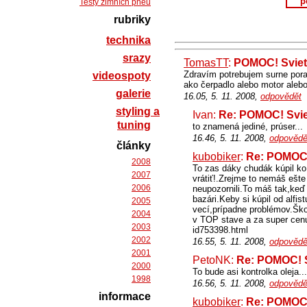
p
Testy zimních pneu
rubriky
technika
srazy
TomasTT
:
POMOC! Sviet
Zdravím potrebujem surne porad
videospoty
ako čerpadlo alebo motor ale
galerie
16.05, 5. 11. 2008,
odpovědět
styling a
Ivan:
Re: POMOC! Svie
tuning
to znamená jediné, prúser...
16.46, 5. 11. 2008,
odpovědě
články
kubobiker
:
Re: POMOC!
2008
To zas dáky chudák kúpil k
2007
vrátiť!.Zrejme to nemáš ešte
2006
neupozornili.To máš tak,keď
bazári.Keby si kúpil od alf
2005
vecí,prípadne problémov.Ško
2004
v TOP stave a za super cenu.
2003
id753398.html
2002
16.55, 5. 11. 2008,
odpovědě
2001
PetoNK:
Re: POMOC! S
2000
To bude asi kontrolka oleja...
1998
16.56, 5. 11. 2008,
odpovědě
informace
kubobiker
:
Re: POMOC!