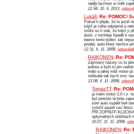
raději bychom si měli zajet 
21.58, 10. 6. 2013,
odpově
Lukáš
:
Re: POMOC! Svi
Pokud ti přijde, že to jezdí 
když je váha odpojená a nebo
může se ti stát, že když jí p
dusit, v tomhlep řípadě ti ne
teprve tento týden, tak nejsp
prodat, auto který nechce jet
12.31, 6. 11. 2008,
odpovědě
RAIKONEN
:
Re: POM
Zajímavý názory co tu jdou
jednou a bylo to jen vadné
málo a jakej máš motor já 
neškube tak bych moc nezm
13.08, 6. 11. 2008,
odpově
TomasTT
:
Re: POMO
ja mám motor 2,0 t.s. n
byt pretože tá bola zapo
som autu vypálil boli t
vytočil aspoň cez 5ti
PRI ZOPNUTI KLUCIKA 
optymalných otáčkach na
10.07, 11. 11. 2008,
odp
RAIKONEN
:
Re: 