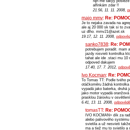
Njn mě takyy posléze 
alfinkám zdar !!
21.56, 11. 11. 2008,
o
majo mmv
:
Re: POMOC!
Je to nejaka zavada na agreg
ale aj 20 000 sk tak si to zv
uz dlho. mmv21@azet.sk
19.17, 12. 11. 2008,
odpověd
sanko7838
:
Re: POMO
potrebujem poradit. mam a
jazdy rosvieti kontrolka k
tahat ale ide .staci mu 1
odpoved dakujem
17.40, 17. 7. 2012,
odpově
Ivo Kocman
:
Re: POMOC
To Tomas TT: Podle tvého po
otáčkoměru žádná kontrolka 
vypadá jako baterka, druhá ja
jako motor vypadá oranžová k
prasklou žárovku v osvětlení
6.41, 13. 11. 2008,
odpovědě
tomasTT:
Re: POMOC!
IVO KOCMAN> dík za radu a
alebo palivového systému 
svietila a už nesvieti tak
ma a tiež mu to svietilo a