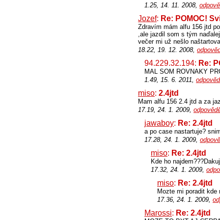
1.25, 14. 11. 2008,
odpově
Jozef
:
Re: POMOC! Svi
Zdravím mám alfu 156 jtd po
,ale jazdil som s tým naďale
večer mi už nešlo naštartov
18.22, 19. 12. 2008,
odpověd
94.229.32.194:
Re: P
MAL SOM ROVNAKY PRO
1.49, 15. 6. 2011,
odpověd
miso
:
2.4jtd
Mam alfu 156 2.4 jtd a za j
17.19, 24. 1. 2009,
odpovědě
jawaboy
:
Re: 2.4jtd
a po case nastartuje? snim
17.28, 24. 1. 2009,
odpově
miso
:
Re: 2.4jtd
Kde ho najdem???Daku
17.32, 24. 1. 2009,
odpo
miso
:
Re: 2.4jtd
Mozte mi poradit kde
17.36, 24. 1. 2009,
od
Marossi
:
Re: 2.4jtd