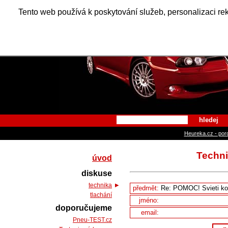
Alfa Ro
Tento web používá k poskytování služeb, personalizaci re
hledej
Heureka.cz - por
Techni
úvod
diskuse
technika
předmět:
tlachání
jméno:
doporučujeme
email:
Pneu-TEST.cz