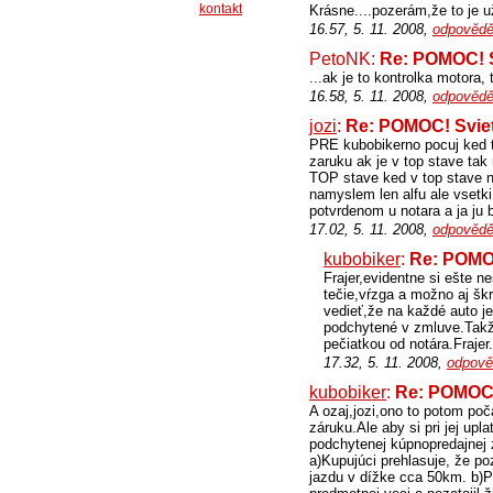
kontakt
Krásne....pozerám,že to je už
16.57, 5. 11. 2008,
odpovědě
PetoNK:
Re: POMOC! S
...ak je to kontrolka motora,
16.58, 5. 11. 2008,
odpovědě
jozi
:
Re: POMOC! Sviet
PRE kubobikerno pocuj ked t
zaruku ak je v top stave tak
TOP stave ked v top stave n
namyslem len alfu ale vsetki
potvrdenom u notara a ja ju 
17.02, 5. 11. 2008,
odpovědě
kubobiker
:
Re: POMOC
Frajer,evidentne si ešte 
tečie,vŕzga a možno aj škr
vedieť,že na každé auto j
podchytené v zmluve.Takže
pečiatkou od notára.Frajer.
17.32, 5. 11. 2008,
odpově
kubobiker
:
Re: POMOC!
A ozaj,jozi,ono to potom poč
záruku.Ale aby si pri jej u
podchytenej kúpnopredajnej z
a)Kupujúci prehlasuje, že p
jazdu v dížke cca 50km. b)P