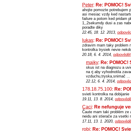
Peter
:
Re: POMOC! Svi
ahojte pomozte potrebujem po
asi mesiac vzdy ked nastart
failure a potom ked pridam 
1,,2sekumdy dusi a zas nabe
poradte diky
22.45, 18. 12. 2013,
odpověd
lukas
:
Re: POMOC! Svi
zdravim mam taky problem na
kontrolka trysiek nevie nekd
20.18, 6. 4. 2014,
odpovědět
majky
:
Re: POMOC! S
skus ist na diagnozu a uvi
na rj aby vyhodnotila zava
vzduchu,tryska,snimač ...
22.12, 6. 4. 2014,
odpověd
178.18.75.100:
Re: PO
svieti kontrolka na dobijanie
19.11, 13. 8. 2014,
odpovědě
Caci
:
Re nefunguje ven
Čaute mam taki problém ze a
neidu ani stierače za vsetki
17.11, 13. 1. 2020,
odpovědě
robi
:
Re: POMOC! Sviet