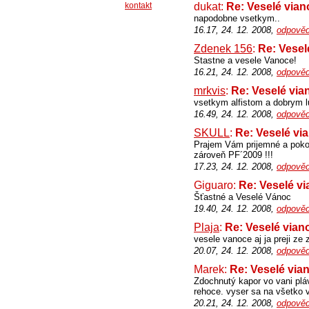
kontakt
dukat:
Re: Veselé vian
napodobne vsetkym..
16.17, 24. 12. 2008,
odpověd
Zdenek 156
:
Re: Vesel
Stastne a vesele Vanoce!
16.21, 24. 12. 2008,
odpověd
mrkvis
:
Re: Veselé via
vsetkym alfistom a dobrym 
16.49, 24. 12. 2008,
odpověd
SKULL
:
Re: Veselé vi
Prajem Vám prijemné a pokojn
zároveň PF´2009 !!!
17.23, 24. 12. 2008,
odpověd
Giguaro:
Re: Veselé vi
Šťastné a Veselé Vánoc
19.40, 24. 12. 2008,
odpověd
Plaja
:
Re: Veselé vian
vesele vanoce aj ja preji ze
20.07, 24. 12. 2008,
odpověd
Marek:
Re: Veselé via
Zdochnutý kapor vo vani plá
rehoce. vyser sa na všetko 
20.21, 24. 12. 2008,
odpověd