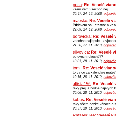
peca
:
Re: Veselé viano
všem vám všechno nej
20.47, 24. 12. 2008,
odpověd
maosko:
Re: Veselé vi
Pridavam sa...stastne a vese
22.09, 24. 12. 2008,
odpověd
borovicka:
Re: Veselé 
vsechno najlepsie...zivjooo
21.36, 27. 11. 2010,
odpověd
slivovica:
Re: Veselé v
po dvoch rokoch???
10.03, 28. 11. 2010,
odpověd
tomi:
Re: Veselé viano
to vy co za kalendare mate?
10.15, 28. 11. 2010,
odpověd
alfista156
:
Re: Veselé 
taky preji a hodne najetych 
20.06, 28. 11. 2010,
odpověd
kubus:
Re: Veselé vian
taky všem hezké vánoce a s
20.37, 28. 11. 2010,
odpověd
Rafaela
:
Re: Veselé vi