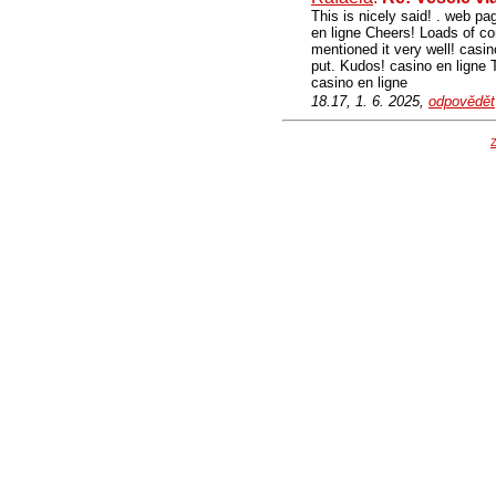
This is nicely said! . web pa
en ligne Cheers! Loads of co
mentioned it very well! casin
put. Kudos! casino en ligne T
casino en ligne
18.17, 1. 6. 2025,
odpovědět
Z