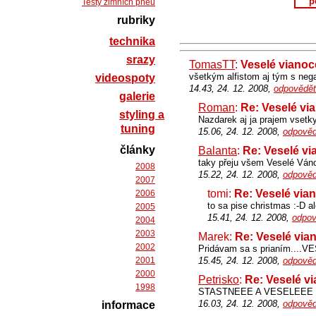
p
Testy zimních pneu
rubriky
technika
srazy
TomasTT
:
Veselé vianoc
všetkým alfistom aj tým s neg
videospoty
14.43, 24. 12. 2008,
odpovědět
galerie
Roman
:
Re: Veselé vi
styling a
Nazdarek aj ja prajem vsetky
tuning
15.06, 24. 12. 2008,
odpověd
články
Balanta
:
Re: Veselé vi
taky přeju všem Veselé Ván
2008
15.22, 24. 12. 2008,
odpověd
2007
tomi:
Re: Veselé vian
2006
to sa pise christmas :-D a
2005
15.41, 24. 12. 2008,
odpov
2004
2003
Marek:
Re: Veselé via
2002
Pridávam sa s prianím....V
2001
15.45, 24. 12. 2008,
odpověd
2000
Petrisko
:
Re: Veselé vi
1998
STASTNEEE A VESELEEE
16.03, 24. 12. 2008,
odpověd
informace