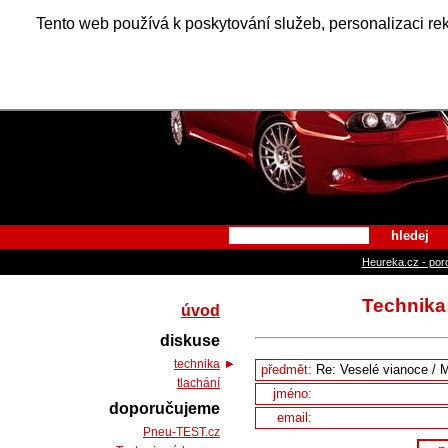
Alfa Ro
Tento web používá k poskytování služeb, personalizaci re
hledej
Heureka.cz - por
Technika:
úvod
diskuse
technika
předmět:
tlachání
jméno:
doporučujeme
email:
Pneu-TEST.cz