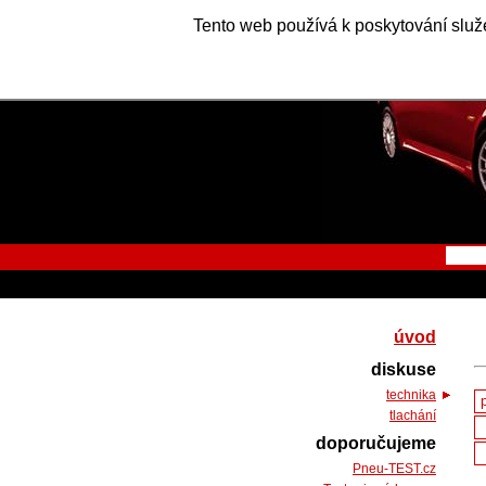
Tento web používá k poskytování služe
úvod
diskuse
technika
tlachání
doporučujeme
Pneu-TEST.cz