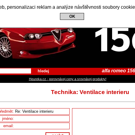
Alfa Romeo 156 Club
b, personalizaci reklam a analýze návštěvnosti soubory cookie
OK
alfa romeo 156
hledej
Heureka.cz - porovnávej ceny a srovnávej produkty!
Technika: Ventilace interieru
předmět:
jméno:
email: