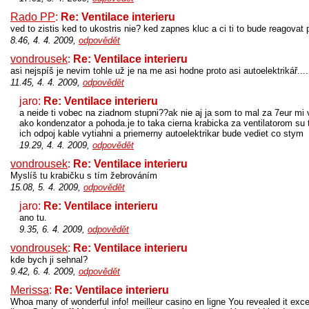
Rado PP
:
Re: Ventilace interieru
ved to zistis ked to ukostris nie? ked zapnes kluc a ci ti to bude reagovat 
8.46, 4. 4. 2009,
odpovědět
vondrousek
:
Re: Ventilace interieru
asi nejspíš je nevim tohle už je na me asi hodne proto asi autoelektrikář.......
11.45, 4. 4. 2009,
odpovědět
jaro:
Re: Ventilace interieru
a neide ti vobec na ziadnom stupni??ak nie aj ja som to mal za 7eur mi 
ako kondenzator a pohoda.je to taka cierna krabicka za ventilatorom s
ich odpoj kable vytiahni a priemerny autoelektrikar bude vediet co stym
19.29, 4. 4. 2009,
odpovědět
vondrousek
:
Re: Ventilace interieru
Myslíš tu krabičku s tím žebrováním
15.08, 5. 4. 2009,
odpovědět
jaro:
Re: Ventilace interieru
ano tu.
9.35, 6. 4. 2009,
odpovědět
vondrousek
:
Re: Ventilace interieru
kde bych ji sehnal?
9.42, 6. 4. 2009,
odpovědět
Merissa
:
Re: Ventilace interieru
Whoa many of wonderful info! meilleur casino en ligne You revealed it exce