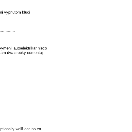
pri vypnutom kluci
..........
vymenil autoelektrikar nieco
u tam dva srobky odmontuj
ptionally well! casino en