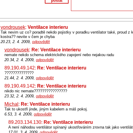
poslat
vondrousek
:
Ventilace interieru
Tak nevim uz co? poradtě nekdo pojistky v poradku ventilator také, proud z 
kostra?? nevite v čem je chyba
20.23, 2. 4. 2009,
odpovědět
vondrousek
:
Re: Ventilace interieru
nemate nekdo schema elektrického zapojení nebo nejakou radu
20.34, 2. 4. 2009,
odpovědět
89.190.49.142:
Re: Ventilace interieru
??????????????
21.44, 2. 4. 2009,
odpovědět
89.190.49.142:
Re: Ventilace interieru
nikdo nic nemate????????????????
23.32, 2. 4. 2009,
odpovědět
Michal
:
Re: Ventilace interieru
Tak to ukostři jinde, jiným kabelem a máš pokoj.
6.53, 3. 4. 2009,
odpovědět
89.203.134.130:
Re: Ventilace interieru
A není náhodou ventilátor spínaný ukostřováním zrovna tak jako ventilát
17.01, 3. 4. 2009,
odpovědět