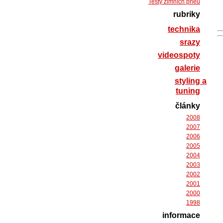
Testy zimních pneu
rubriky
technika
srazy
videospoty
galerie
styling a
tuning
články
2008
2007
2006
2005
2004
2003
2002
2001
2000
1998
informace