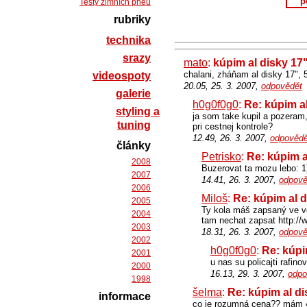
p
Testy zimních pneu
rubriky
technika
srazy
mato
:
kúpim al disky 17
chalani, zháňam al disky 17",
videospoty
20.05, 25. 3. 2007,
odpovědět
galerie
h0g0f0g0
:
Re: kúpim a
styling a
ja som take kupil a pozeram,
tuning
pri cestnej kontrole?
12.49, 26. 3. 2007,
odpovědě
články
Petrisko
:
Re: kúpim a
2008
Buzerovat ta mozu lebo: 1
2007
14.41, 26. 3. 2007,
odpově
2006
Miloš
:
Re: kúpim al d
2005
Ty kola máš zapsaný ve ve
2004
tam nechat zapsat http://
2003
18.31, 26. 3. 2007,
odpově
2002
h0g0f0g0
:
Re: kúpi
2001
u nas su policajti rafin
2000
16.13, 29. 3. 2007,
odpo
1998
šelma
:
Re: kúpim al di
informace
co je rozumná cena?? mám 4