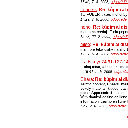
15.40, 7. 8. 2008,
odpovědět
Lubo-ss
:
Re: kúpim al 
TO ROBERT: cau, mohol by s
17.29, 7. 8. 2008,
odpovědět
heno
:
Re: kúpim al dis
mama na predaj 17 alu paprsk
12.48, 22. 2. 2009,
odpovědě
miso
:
Re: kúpim al dis
mam pre teba disky na alfu 
12.32, 5. 4. 2009,
odpovědět
adsl-dyn24.91-127-14
ahoj miso, a budu mi paso
18.41, 5. 5. 2009,
odpověd
Chara
:
Re: kúpim al d
Terrific content, Cheers. mei
Lovely material. Kudos! casin
posts, Appreciate it. casino 
With thanks! casino en ligne 
information! casino en ligne
7.42, 2. 6. 2025,
odpovědět
Z