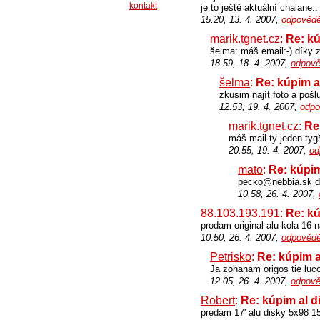
kontakt
je to ještě aktuální chalane..
15.20, 13. 4. 2007,
odpovědě
marik.tgnet.cz:
Re: kú
šelma: máš email:-) díky
18.59, 18. 4. 2007,
odpově
šelma
:
Re: kúpim a
zkusim najít foto a pošlu
12.53, 19. 4. 2007,
odpo
marik.tgnet.cz:
Re
máš mail ty jeden tygř
20.55, 19. 4. 2007,
od
mato
:
Re: kúpim
pecko@nebbia.sk d
10.58, 26. 4. 2007,
88.103.193.191:
Re: kú
prodam original alu kola 16 
10.50, 26. 4. 2007,
odpovědě
Petrisko
:
Re: kúpim a
Ja zohanam origos tie luc
12.05, 26. 4. 2007,
odpově
Robert
:
Re: kúpim al d
predam 17' alu disky 5x98 1