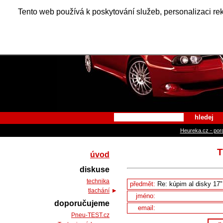
Alfa Ro
Tento web používá k poskytování služeb, personalizaci re
hledej
Heureka.cz - por
T
úvod
diskuse
technika
předmět:
tlachání
jméno:
doporučujeme
email:
Pneu-TEST.cz