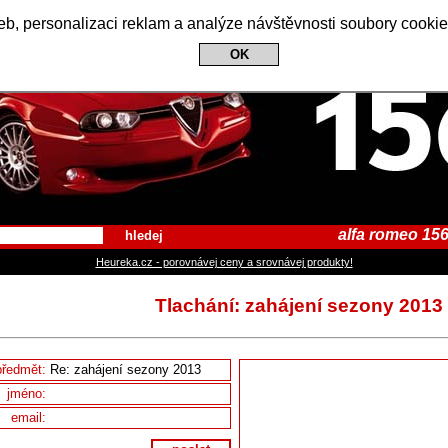
Alfa Romeo 156 Club
b, personalizaci reklam a analýze návštěvnosti soubory cookie
OK
alfa romeo 156
hledej
Heureka.cz - porovnávej ceny a srovnávej produkty!
Tlachání: zahájení sezony 2013
předmět:
jméno:
email: