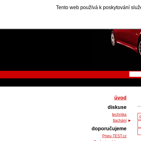
Tento web používá k poskytování služe
úvod
diskuse
technika
tlachání
doporučujeme
Pneu-TEST.cz