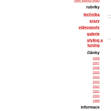
Testy zimních pneu
rubriky
technika
srazy
videospoty
galerie
styling a
tuning
články
2008
2007
2006
2005
2004
2003
2002
2001
2000
1998
informace