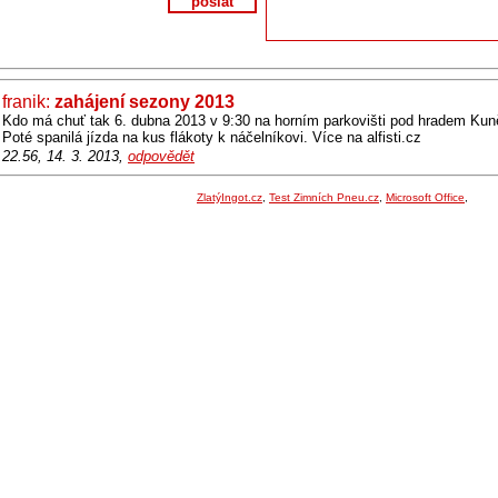
poslat
franik:
zahájení sezony 2013
Kdo má chuť tak 6. dubna 2013 v 9:30 na horním parkovišti pod hradem Kuně
Poté spanilá jízda na kus flákoty k náčelníkovi. Více na alfisti.cz
22.56, 14. 3. 2013,
odpovědět
ZlatýIngot.cz
,
Test Zimních Pneu.cz
,
Microsoft Office
,