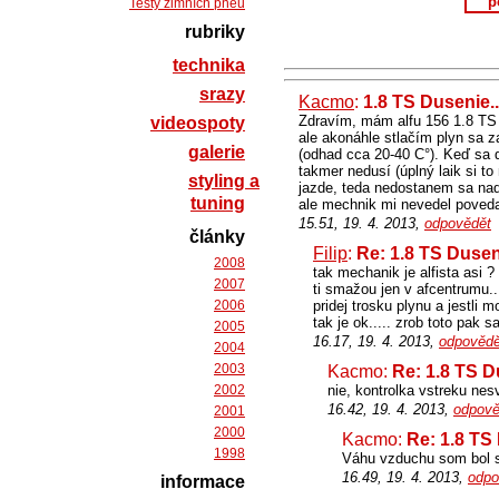
p
Testy zimních pneu
rubriky
technika
srazy
Kacmo
:
1.8 TS Dusenie..
Zdravím, mám alfu 156 1.8 TS (
videospoty
ale akonáhle stlačím plyn sa z
galerie
(odhad cca 20-40 C°). Keď sa d
takmer nedusí (úplný laik si t
styling a
jazde, teda nedostanem sa nad 
tuning
ale mechnik mi nevedel poved
15.51, 19. 4. 2013,
odpovědět
články
Filip
:
Re: 1.8 TS Dusen
2008
tak mechanik je alfista asi ?
2007
ti smažou jen v afcentrumu..
2006
pridej trosku plynu a jestli m
tak je ok..... zrob toto pak sa
2005
16.17, 19. 4. 2013,
odpovědě
2004
2003
Kacmo:
Re: 1.8 TS D
2002
nie, kontrolka vstreku nesvi
16.42, 19. 4. 2013,
odpově
2001
2000
Kacmo:
Re: 1.8 TS
1998
Váhu vzduchu som bol s
16.49, 19. 4. 2013,
odpo
informace