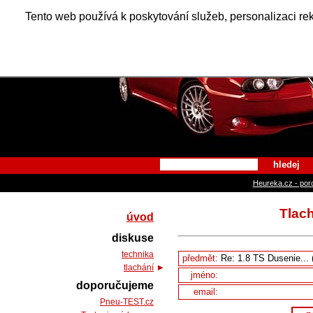
Alfa Ro
Tento web používá k poskytování služeb, personalizaci re
hledej
Heureka.cz - por
Tlach
úvod
diskuse
technika
předmět:
tlachání
jméno:
doporučujeme
email:
Pneu-TEST.cz