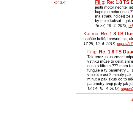
Filip
:
Re: 1.8 TS 
kontakt
jestli motor nechtel j
haprujou nebo neco ??
(na stranu ridice)) ze
by melo kolisat... jak
16.57, 19. 4. 2013,
od
Kacmo:
Re: 1.8 TS Dus
napätie kolíše presne tak, a
17.25, 19. 4. 2013,
odpovědě
Filip
:
Re: 1.8 TS Duse
Tak teraz zkus zmerit odpor
vstriku může to dělat snima
neco s filtrem ??? mam te
funguje a ty parametry ...
v poloze asi 2 minuty pak 
minut a pak zkus co to udě
parametry tvoji jizdy jak je
18.14, 19. 4. 2013,
odpově
Z