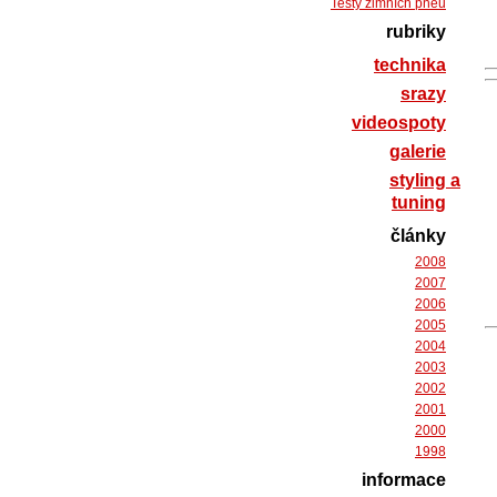
Testy zimních pneu
rubriky
technika
srazy
videospoty
galerie
styling a
tuning
články
2008
2007
2006
2005
2004
2003
2002
2001
2000
1998
informace