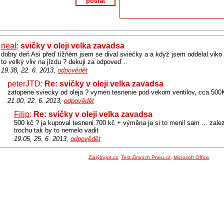
poslat
neal
:
svičky v oleji velka zavadsa
dobry deň Asi přeď tížňěm jsem se dival sviečky a a když jsem oddelal viko 
to velký vliv na jízdu ? dekuji za odpoveď ..
19.38, 22. 6. 2013,
odpovědět
peterJTD:
Re: svičky v oleji velka zavadsa
zatopene sviecky od oleja ? vymen tesnenie pod vekom ventilov, cca 500
21.00, 22. 6. 2013,
odpovědět
Filip
:
Re: svičky v oleji velka zavadsa
500 kč ? ja kupoval tesneni 700 kč + výměna ja si to menil sam ... zalezi
trochu tak by to nemelo vadit
19.05, 25. 6. 2013,
odpovědět
ZlatýIngot.cz
,
Test Zimních Pneu.cz
,
Microsoft Office
,