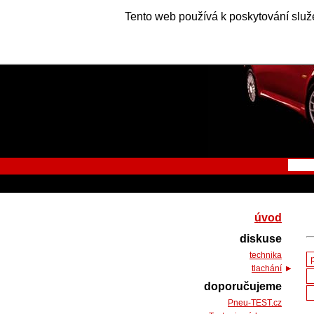
Tento web používá k poskytování služe
úvod
diskuse
technika
tlachání
doporučujeme
Pneu-TEST.cz