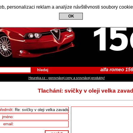
Alfa Romeo 156 Club
b, personalizaci reklam a analýze návštěvnosti soubory cookie
OK
alfa romeo 156
hledej
Heureka.cz - porovnávej ceny a srovnávej produkty!
Tlachání: svičky v oleji velka zava
předmět:
jméno:
email: