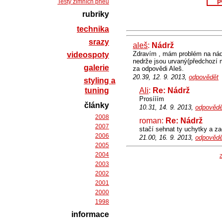
p
Testy zimních pneu
rubriky
technika
srazy
aleš
:
Nádrž
Zdravím , mám problém na nádr
videospoty
nedrže jsou urvaný(předchozí m
galerie
za odpovědi Aleš.
20.39, 12. 9. 2013,
odpovědět
styling a
tuning
Ali
:
Re: Nádrž
Prosííím
články
10.31, 14. 9. 2013,
odpovědě
2008
roman:
Re: Nádrž
2007
stačí sehnat ty uchytky a zac
2006
21.00, 16. 9. 2013,
odpovědě
2005
2004
Z
2003
2002
2001
2000
1998
informace