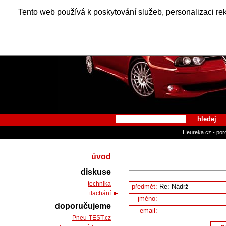
Alfa Ro
Tento web používá k poskytování služeb, personalizaci re
hledej
Heureka.cz - por
úvod
diskuse
technika
předmět:
tlachání
jméno:
doporučujeme
email:
Pneu-TEST.cz