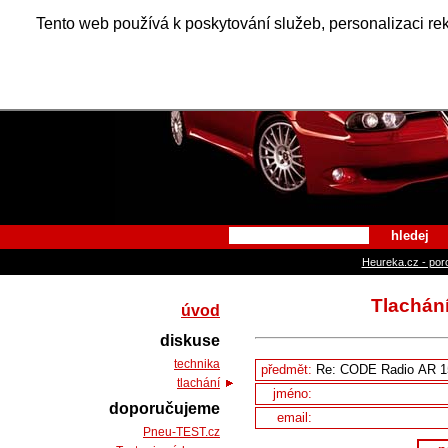
Alfa Ro
Tento web používá k poskytování služeb, personalizaci re
hledej
Heureka.cz - por
Tlachán
úvod
diskuse
technika
předmět:
tlachání
jméno:
doporučujeme
email:
Pneu-TEST.cz