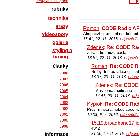
p
Testy zimních pneu
rubriky
technika
srazy
Roman
:
CODE Radio AR
Ahoj nevíte kde sehnat kód o
videospoty
15.41, 22. 11. 2013,
odpovědět
galerie
Zdenek
:
Re: CODE Rad
styling a
Zitra ti ho muzu poslat
tuning
16.57, 22. 11. 2013,
odpověd
články
Roman
:
Re: CODE R
No byl ti moc vdecnej... S
2008
13.37, 23. 11. 2013,
odpov
2007
Zdenek
:
Re: CODE 
2006
Mas to na mailu ahoj.
2005
14.41, 23. 11. 2013,
odp
2004
2003
Kypjok
:
Re: CODE Rad
2002
Prosím nezná někdo code na
2001
19.03, 9. 7. 2016,
odpovědět
2000
15.19.broadband17.io
1998
4342
21.06, 12. 8. 2016,
odpově
informace