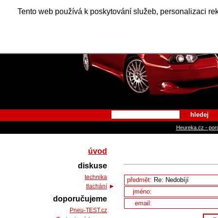
Alfa Ro
Tento web používá k poskytování služeb, personalizaci re
hledej
Heureka.cz - por
úvod
diskuse
technika
předmět:
tlachání
jméno:
doporučujeme
email:
Pneu-TEST.cz