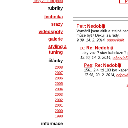
p
Testy zimních pneu
rubriky
technika
srazy
Petr
:
Nedobíjí
Vyměnil jsem altik a stejně ned
videospoty
může být? Děkuji za rady.
galerie
9.09, 14. 2. 2014,
odpovědět
styling a
p.:
Re: Nedobíjí
tuning
- aky voz ? stav kabelaze ? 
13.40, 14. 2. 2014,
odpovědě
články
Petr
:
Re: Nedobíjí
2008
156.. 2,4 jtd 103 kw, kabe
2007
17.58, 20. 2. 2014,
odpově
2006
2005
Z
2004
2003
2002
2001
2000
1998
informace