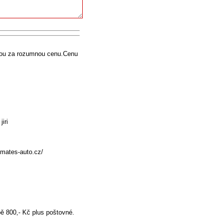
evou za rozumnou cenu.Cenu
iri
.mates-auto.cz/
ě 800,- Kč plus poštovné.