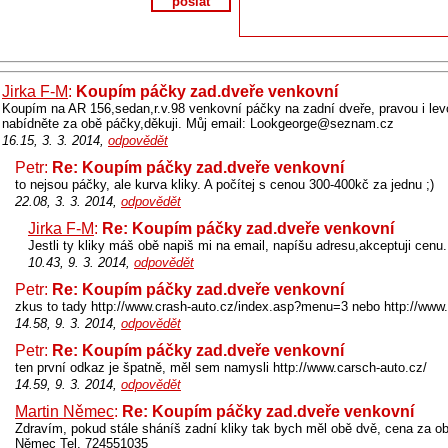
poslat
Jirka F-M
:
Koupím páčky zad.dveře venkovní
Koupím na AR 156,sedan,r.v.98 venkovní páčky na zadní dveře, pravou i l
nabídněte za obě páčky,děkuji. Můj email: Lookgeorge@seznam.cz
16.15, 3. 3. 2014,
odpovědět
Petr:
Re: Koupím páčky zad.dveře venkovní
to nejsou páčky, ale kurva kliky. A počítej s cenou 300-400kč za jednu ;)
22.08, 3. 3. 2014,
odpovědět
Jirka F-M
:
Re: Koupím páčky zad.dveře venkovní
Jestli ty kliky máš obě napiš mi na email, napíšu adresu,akceptuji cenu. j
10.43, 9. 3. 2014,
odpovědět
Petr:
Re: Koupím páčky zad.dveře venkovní
zkus to tady http://www.crash-auto.cz/index.asp?menu=3 nebo http://www
14.58, 9. 3. 2014,
odpovědět
Petr:
Re: Koupím páčky zad.dveře venkovní
ten první odkaz je špatně, měl sem namysli http://www.carsch-auto.cz/
14.59, 9. 3. 2014,
odpovědět
Martin Němec
:
Re: Koupím páčky zad.dveře venkovní
Zdravím, pokud stále sháníš zadní kliky tak bych měl obě dvě, cena za ob
Němec Tel. 724551035