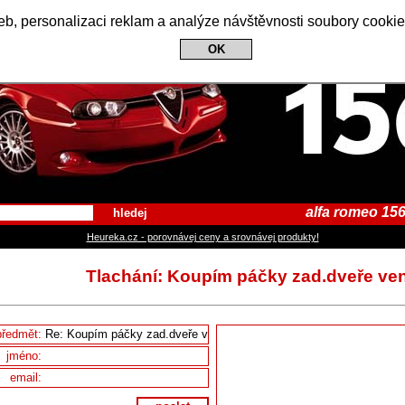
Alfa Romeo 156 Club
b, personalizaci reklam a analýze návštěvnosti soubory cookie
OK
alfa romeo 156
hledej
Heureka.cz - porovnávej ceny a srovnávej produkty!
Tlachání: Koupím páčky zad.dveře ve
předmět:
jméno:
email: