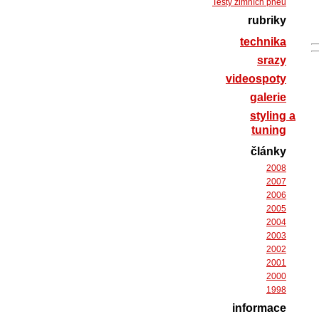
Testy zimních pneu
rubriky
technika
srazy
videospoty
galerie
styling a
tuning
články
2008
2007
2006
2005
2004
2003
2002
2001
2000
1998
informace