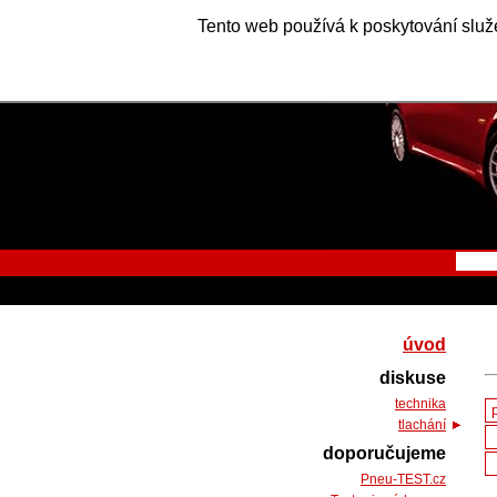
Tento web používá k poskytování služe
úvod
diskuse
technika
tlachání
doporučujeme
Pneu-TEST.cz