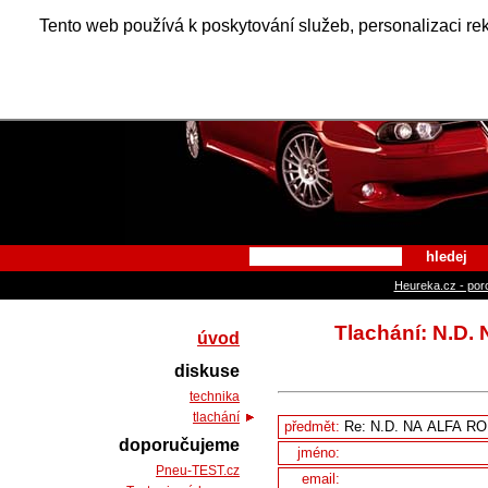
Alfa Ro
Tento web používá k poskytování služeb, personalizaci re
hledej
Heureka.cz - por
Tlachání: N.
úvod
diskuse
technika
tlachání
předmět:
doporučujeme
jméno:
Pneu-TEST.cz
email: