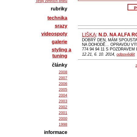
Testy zimních pneu
p
rubriky
technika
srazy
videospoty
LIŠKA
:
N.D. NA ALFA 
DOBRÝ DEN, MÁM SPOUSTA 
galerie
NA DOHODĚ... OPRAVDU VÝPRO
774 94 94 11 S POZDRAVEM
styling a
12.21, 6. 10. 2014,
odpovědět
tuning
články
Z
2008
2007
2006
2005
2004
2003
2002
2001
2000
1998
informace