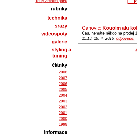
p
Testy zimních pneu
rubriky
technika
srazy
Cahovic
:
Kouoím alu ko
Čau, nemáte někdo na prodej 17
videospoty
11.13, 19. 4. 2015,
odpovědět
galerie
styling a
Z
tuning
články
2008
2007
2006
2005
2004
2003
2002
2001
2000
1998
informace