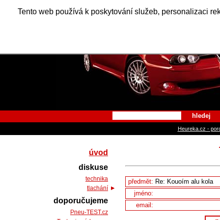
Alfa Ro
Tento web používá k poskytování služeb, personalizaci re
hledej
Heureka.cz - por
úvod
diskuse
technika
předmět:
tlachání
jméno:
doporučujeme
email:
Pneu-TEST.cz