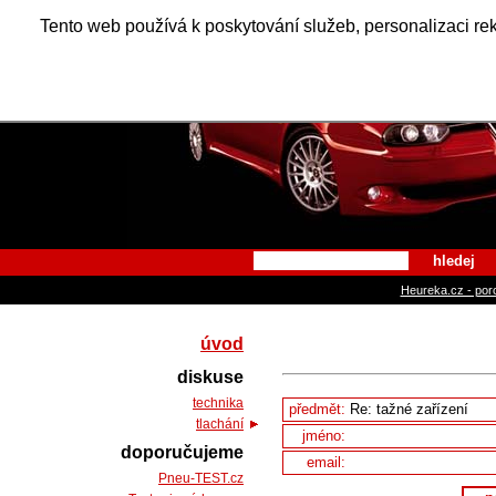
Alfa Ro
Tento web používá k poskytování služeb, personalizaci re
hledej
Heureka.cz - por
úvod
diskuse
technika
předmět:
tlachání
jméno:
doporučujeme
email:
Pneu-TEST.cz