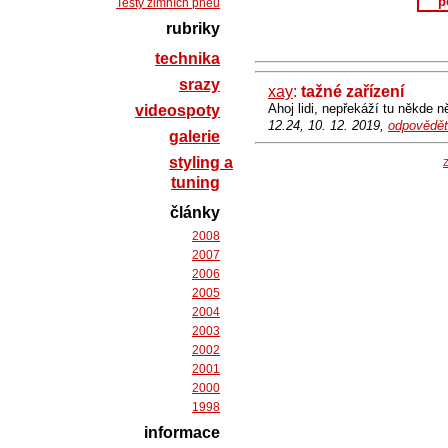
p
Testy zimních pneu
rubriky
technika
srazy
xay
:
tažné zařízení
Ahoj lidi, nepřekáží tu někde
videospoty
12.24, 10. 12. 2019,
odpovědět
galerie
styling a
Z
tuning
články
2008
2007
2006
2005
2004
2003
2002
2001
2000
1998
informace