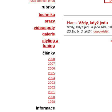
p
Testy zimních pneu
rubriky
technika
srazy
Hans:
Vždy, když jedu
Vzdy, kdyz jedu a jede Alfa, ta
videospoty
20.15, 5. 3. 2024,
odpovědět
galerie
styling a
Z
tuning
články
2008
2007
2006
2005
2004
2003
2002
2001
2000
1998
informace