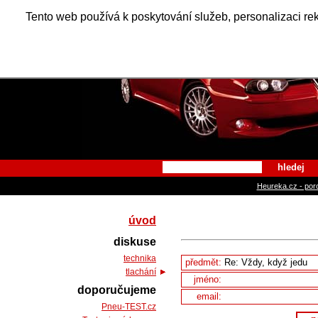
Alfa Ro
Tento web používá k poskytování služeb, personalizaci re
hledej
Heureka.cz - por
úvod
diskuse
technika
předmět:
tlachání
jméno:
doporučujeme
email:
Pneu-TEST.cz