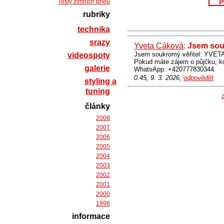
p
Testy zimních pneu
rubriky
technika
srazy
Yveta Cáková
:
Jsem souk
Jsem soukromý věřitel: YVET
videospoty
Pokud máte zájem o půjčku,
galerie
WhatsApp: +420777830344.
0.45, 9. 3. 2026,
odpovědět
styling a
tuning
Z
články
2008
2007
2006
2005
2004
2003
2002
2001
2000
1998
informace