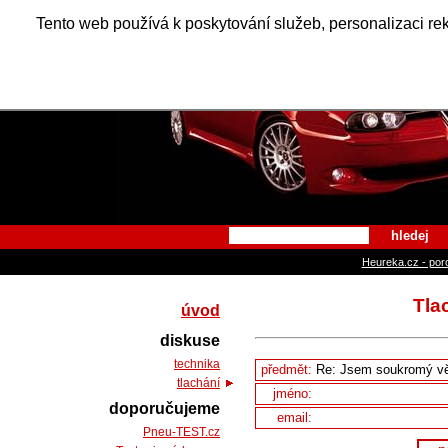
Alfa Ro
Tento web používá k poskytování služeb, personalizaci re
hledej
Heureka.cz - por
Tla
úvod
diskuse
technika
předmět:
tlachání
jméno:
doporučujeme
email:
Pneu-TEST.cz