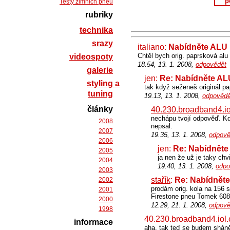
p
Testy zimních pneu
rubriky
technika
srazy
italiano:
Nabídněte ALU 
Chtěl bych orig. paprsková al
videospoty
18.54, 13. 1. 2008,
odpovědět
galerie
jen:
Re: Nabídněte AL
styling a
tak když seženeš originál pa
tuning
19.13, 13. 1. 2008,
odpovědě
články
40.230.broadband4.io
nechápu tvojí odpověď. Kd
2008
nepsal.
2007
19.35, 13. 1. 2008,
odpově
2006
jen:
Re: Nabídněte
2005
ja nen že už je taky chv
2004
19.40, 13. 1. 2008,
odpo
2003
stařík
:
Re: Nabídněte
2002
prodám orig. kola na 156 
2001
Firestone pneu Tomek 60
2000
12.29, 21. 1. 2008,
odpově
1998
40.230.broadband4.iol.
informace
aha. tak teď se budem sháně