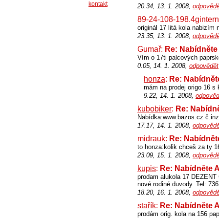
kontakt
20.34, 13. 1. 2008,
odpovědě
89-24-108-198.4gintern
originál 17 litá kola nabizím
23.35, 13. 1. 2008,
odpovědě
Gumař:
Re: Nabídněte
Vím o 17ti palcových paprsko
0.05, 14. 1. 2008,
odpovědět
honza
:
Re: Nabídnět
mám na prodej origo 16 s 
9.22, 14. 1. 2008,
odpověd
kubobiker
:
Re: Nabídn
Nabídka:www.bazos.cz č.inz
17.17, 14. 1. 2008,
odpovědě
midrauk:
Re: Nabídnět
to honza:kolik chceš za ty 1
23.09, 15. 1. 2008,
odpovědě
kupis
:
Re: Nabídněte 
prodam alukola 17 DEZENT G
nové.rodiné duvody. Tel: 73
18.20, 16. 1. 2008,
odpovědě
stařík
:
Re: Nabídněte 
prodám orig. kola na 156 pa