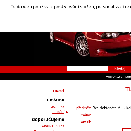
Alfa Ro
Tento web používá k poskytování služeb, personalizaci re
hledej
Heureka.cz - por
T
úvod
diskuse
technika
předmět:
tlachání
jméno:
doporučujeme
email:
Pneu-TEST.cz