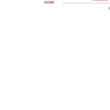
kontakt
Z