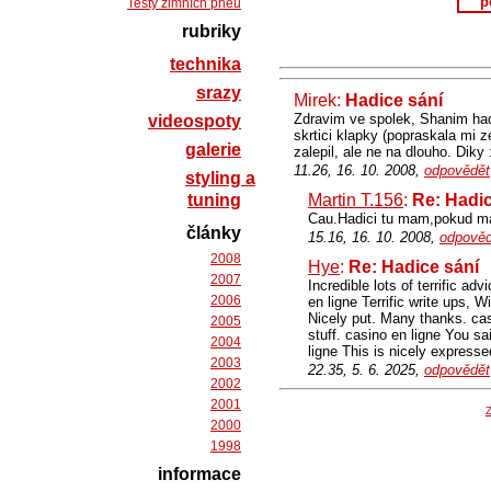
p
Testy zimních pneu
rubriky
technika
srazy
Mirek:
Hadice sání
Zdravim ve spolek, Shanim had
videospoty
skrtici klapky (popraskala mi z
galerie
zalepil, ale ne na dlouho. Diky 
11.26, 16. 10. 2008,
odpovědět
styling a
tuning
Martin T.156
:
Re: Hadic
Cau.Hadici tu mam,pokud ma
články
15.16, 16. 10. 2008,
odpověd
2008
Hye
:
Re: Hadice sání
2007
Incredible lots of terrific a
2006
en ligne Terrific write ups, 
Nicely put. Many thanks. cas
2005
stuff. casino en ligne You sai
2004
ligne This is nicely expresse
2003
22.35, 5. 6. 2025,
odpovědět
2002
2001
Z
2000
1998
informace