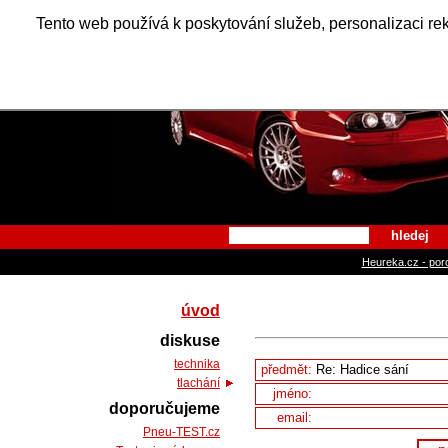
Alfa Ro
Tento web používá k poskytování služeb, personalizaci re
hledej
Heureka.cz - por
úvod
diskuse
technika
předmět:
tlachání
jméno:
doporučujeme
email:
Pneu-TEST.cz