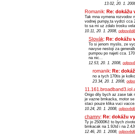
13.02, 20. 1. 200
Romanik:
Re: dokážu 
Tak mna vymena rozvodov na 
vodnej pumpy,ta vydrzi cca 
to sa mi uz zdalo trosku vela
10.11, 20. 1. 2008,
odpovědě
Slovák
:
Re: dokážu 
To si jenom myslis, ze vyd
navyse nestoji za generalk
pumpou po najeti cca. 170
na nic...
12.53, 20. 1. 2008,
odpově
romanik:
Re: dokáž
no a tych 170tis je kol
23.34, 20. 1. 2008,
odpo
11.161.broadband3.iol.
Origo dily bych az zase tak 
je vazne brnkacka, motor se
staci pouze klika vuci vacce
10.24, 20. 1. 2008,
odpovědě
chamry
:
Re: dokážu v
Ty jo 25000Kč to bych zivote
brnkacak na 1.9Jtd i na 2.4J
12.46, 20. 1. 2008,
odpovědě