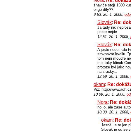
Nora
:
Re: dokážu
žhaviče stojí 1500 ku
origo díly??
9.53, 20. 1. 2008,
odp
Slovák
:
Re: do
Ja tady nic neprosa
prece nejde...
12.51, 20. 1. 2008,
Slovák
:
Re: do
A jeste neco, kdo t
srovnavat kvalitu "
tom neni moudre moc
mel taky klinak Con
protoze byl jako no
na sracky...
12.59, 20. 1. 2008,
okam
:
Re: dokáž
Viz: http://www.adh.
10.09, 20. 1. 2008,
od
Nora
:
Re: doká
no jo, ale zase aut
10.30, 20. 1. 2008,
okam
:
Re: do
Jasně, je to jen p
Slovák je od serv