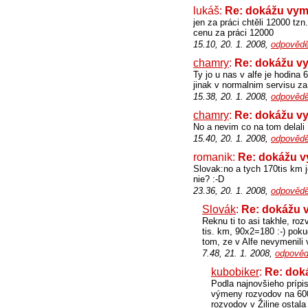
lukáš:
Re: dokážu vym
jen za práci chtěli 12000 tz
cenu za práci 12000
15.10, 20. 1. 2008,
odpovědě
chamry
:
Re: dokážu v
Ty jo u nas v alfe je hodina
jinak v normalnim servisu za
15.38, 20. 1. 2008,
odpovědě
chamry
:
Re: dokážu v
No a nevim co na tom delali
15.40, 20. 1. 2008,
odpovědě
romanik:
Re: dokážu v
Slovak:no a tych 170tis km 
nie? :-D
23.36, 20. 1. 2008,
odpovědě
Slovák
:
Re: dokážu 
Reknu ti to asi takhle, ro
tis. km, 90x2=180 :-) pok
tom, ze v Alfe nevymenili v
7.48, 21. 1. 2008,
odpověd
kubobiker
:
Re: dok
Podla najnovšieho prípi
výmeny rozvodov na 60
rozvodov v Žiline ostala