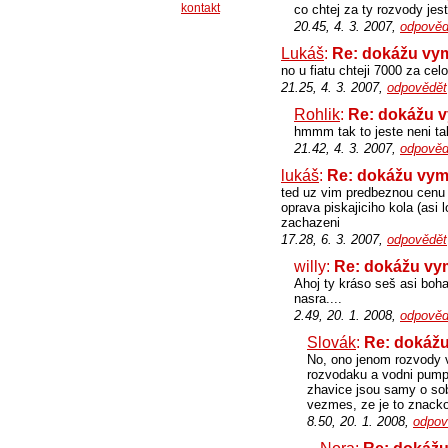
kontakt
co chtej za ty rozvody jes
20.45, 4. 3. 2007,
odpověd
Lukáš
:
Re: dokážu vy
no u fiatu chteji 7000 za cel
21.25, 4. 3. 2007,
odpovědět
Rohlik
:
Re: dokážu 
hmmm tak to jeste neni tak
21.42, 4. 3. 2007,
odpověd
lukáš
:
Re: dokážu vym
ted uz vim predbeznou cenu 
oprava piskajiciho kola (asi l
zachazeni
17.28, 6. 3. 2007,
odpovědět
willy:
Re: dokážu vy
Ahoj ty kráso seš asi boha
nasra....
2.49, 20. 1. 2008,
odpověd
Slovák
:
Re: dokážu
No, ono jenom rozvody ve
rozvodaku a vodni pumpy 
zhavice jsou samy o sob
vezmes, ze je to znacko
8.50, 20. 1. 2008,
odpov