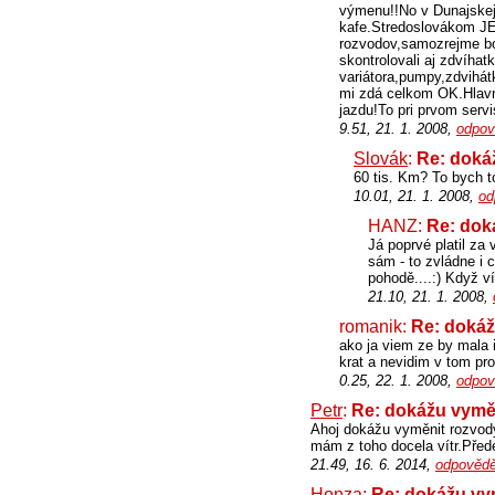
výmenu!!No v Dunajskej,
kafe.Stredoslovákom J
rozvodov,samozrejme bo
skontrolovali aj zdvíha
variátora,pumpy,zdvihát
mi zdá celkom OK.Hlavn
jazdu!To pri prvom servi
9.51, 21. 1. 2008,
odpov
Slovák
:
Re: doká
60 tis. Km? To bych to
10.01, 21. 1. 2008,
od
HANZ:
Re: dok
Já poprvé platil za
sám - to zvládne i 
pohodě....:) Když víš
21.10, 21. 1. 2008,
romanik:
Re: dokáž
ako ja viem ze by mala 
krat a nevidim v tom pro
0.25, 22. 1. 2008,
odpov
Petr
:
Re: dokážu vymě
Ahoj dokážu vyměnit rozvody
mám z toho docela vítr.Pře
21.49, 16. 6. 2014,
odpovědě
Honza:
Re: dokážu vy