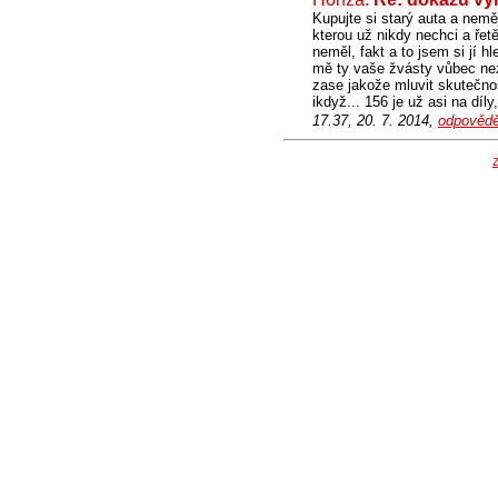
Kupujte si starý auta a nem
kterou už nikdy nechci a řetě
neměl, fakt a to jsem si jí hl
mě ty vaše žvásty vůbec nez
zase jakože mluvit skutečnos
ikdyž... 156 je už asi na díl
17.37, 20. 7. 2014,
odpovědě
Z