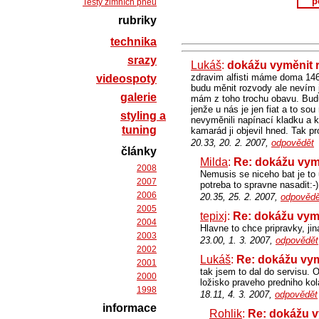
p
Testy zimních pneu
rubriky
technika
srazy
Lukáš
:
dokážu vyměnit 
zdravim alfisti máme doma 146
videospoty
budu měnit rozvody ale nevím j
galerie
mám z toho trochu obavu. Budu 
jenže u nás je jen fiat a to so
styling a
nevyměnili napínací kladku a 
tuning
kamarád ji objevil hned. Tak p
20.33, 20. 2. 2007,
odpovědět
články
Milda
:
Re: dokážu vym
2008
Nemusis se niceho bat je to 
2007
potreba to spravne nasadit:-)
2006
20.35, 25. 2. 2007,
odpovědě
2005
tepixj
:
Re: dokážu vym
2004
Hlavne to chce pripravky, jin
2003
23.00, 1. 3. 2007,
odpovědět
2002
Lukáš
:
Re: dokážu vy
2001
tak jsem to dal do servisu. 
2000
ložisko praveho predniho kol
1998
18.11, 4. 3. 2007,
odpovědět
informace
Rohlik
:
Re: dokážu 