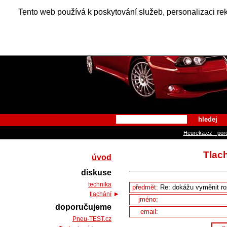
Alfa Ro
Tento web používá k poskytování služeb, personalizaci re
hledej
Heureka.cz - por
Tlac
úvod
diskuse
technika
předmět:
tlachání
jméno:
doporučujeme
email:
Pneu-TEST.cz