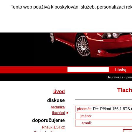
Alfa Ro
Tento web používá k poskytování služeb, personalizaci re
hledej
Heureka.cz - por
Tlach
úvod
diskuse
technika
předmět:
tlachání
jméno:
doporučujeme
email:
Pneu-TEST.cz