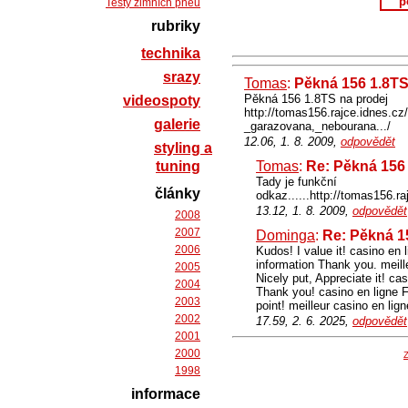
p
Testy zimních pneu
rubriky
technika
srazy
Tomas
:
Pěkná 156 1.8TS
Pěkná 156 1.8TS na prodej
videospoty
http://tomas156.rajce.idne
galerie
_garazovana,_nebourana.../
12.06, 1. 8. 2009,
odpovědět
styling a
tuning
Tomas
:
Re: Pěkná 156 
Tady je funkční
články
odkaz......http://tomas1
13.12, 1. 8. 2009,
odpovědět
2008
2007
Dominga
:
Re: Pěkná 1
2006
Kudos! I value it! casino en l
information Thank you. meille
2005
Nicely put, Appreciate it! ca
2004
Thank you! casino en ligne 
2003
point! meilleur casino en lig
2002
17.59, 2. 6. 2025,
odpovědět
2001
2000
Z
1998
informace