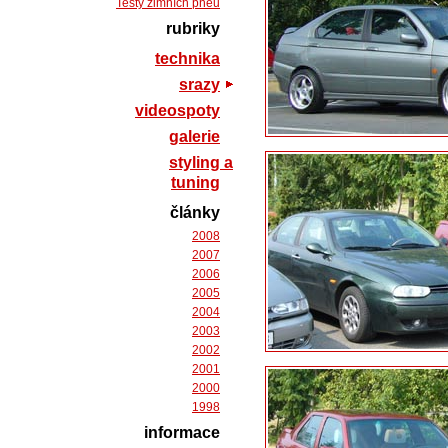
Testy zimních pneu
rubriky
technika
srazy
videospoty
galerie
styling a
tuning
články
2008
2007
2006
2005
2004
2003
2002
2001
2000
1998
informace