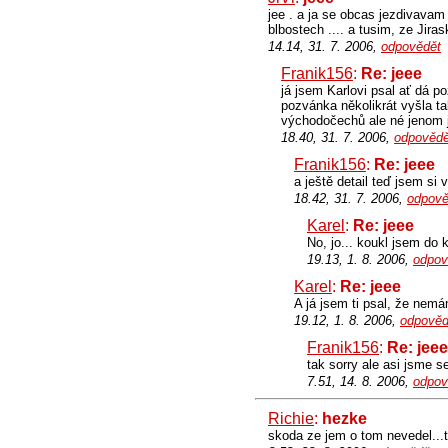
jee . a ja se obcas jezdivavam 
blbostech .... a tusim, ze Jira
14.14, 31. 7. 2006,
odpovědět
Franik156
:
Re: jeee
já jsem Karlovi psal ať dá p
pozvánka několikrát vyšla ta
východočechů ale né jenom j
18.40, 31. 7. 2006,
odpovědě
Franik156
:
Re: jeee
a ještě detail teď jsem si 
18.42, 31. 7. 2006,
odpově
Karel
:
Re: jeee
No, jo... koukl jsem do 
19.13, 1. 8. 2006,
odpov
Karel
:
Re: jeee
A já jsem ti psal, že nemá
19.12, 1. 8. 2006,
odpověd
Franik156
:
Re: jeee
tak sorry ale asi jsme s
7.51, 14. 8. 2006,
odpov
Richie
:
hezke
skoda ze jem o tom nevedel...t