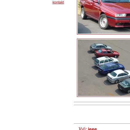
kontakt
JiVi
:
jeee