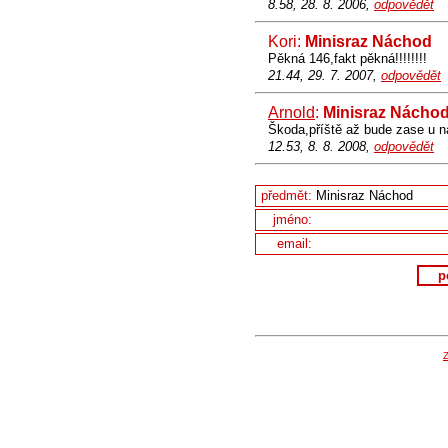
8.58, 28. 8. 2006,
odpovědět
Kori:
Minisraz Náchod
Pěkná 146,fakt pěkná!!!!!!!!
21.44, 29. 7. 2007,
odpovědět
Arnold
:
Minisraz Nácho
Škoda,příště až bude zase u n
12.53, 8. 8. 2008,
odpovědět
předmět:
jméno:
email:
p
Z