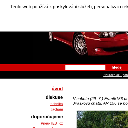
Alfa Ro
Tento web používá k poskytování služeb, personalizaci re
hledej
Heureka.cz - por
úvod
diskuse
V sobotu (29. 7.) Franík156 p
Jiráskovu chatu. AR 156 se bohu
technika
tlachání
doporučujeme
Pneu-TEST.cz