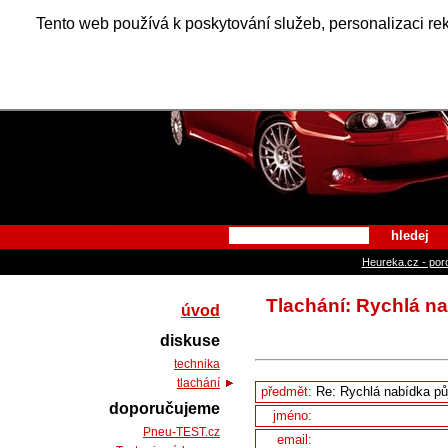
Alfa Ro
Tento web používá k poskytování služeb, personalizaci re
hledej
Heureka.cz - por
Tlachání: Rychlá n
úvod
diskuse
technika
tlachání
předmět:
doporučujeme
jméno:
Pneu-TEST.cz
email: