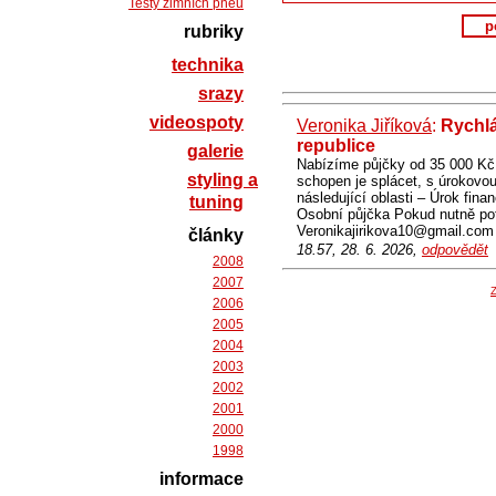
Testy zimních pneu
p
rubriky
technika
srazy
videospoty
Veronika Jiříková
:
Rychl
republice
galerie
Nabízíme půjčky od 35 000 Kč
styling a
schopen je splácet, s úrokovo
následující oblasti – Úrok fin
tuning
Osobní půjčka Pokud nutně pot
Veronikajirikova10@gmail.com
články
18.57, 28. 6. 2026,
odpovědět
2008
2007
Z
2006
2005
2004
2003
2002
2001
2000
1998
informace