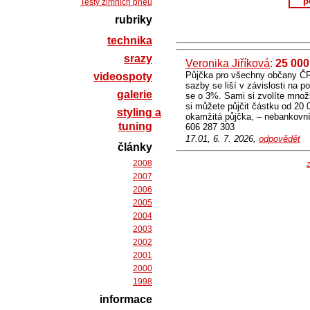
p
Testy zimních pneu
rubriky
technika
srazy
Veronika Jiříková
:
25 00
Půjčka pro všechny občany ČR
videospoty
sazby se liší v závislosti na p
galerie
se o 3%. Sami si zvolíte množs
si můžete půjčit částku od 20
styling a
okamžitá půjčka, – nebankovní
tuning
606 287 303
17.01, 6. 7. 2026,
odpovědět
články
2008
Z
2007
2006
2005
2004
2003
2002
2001
2000
1998
informace