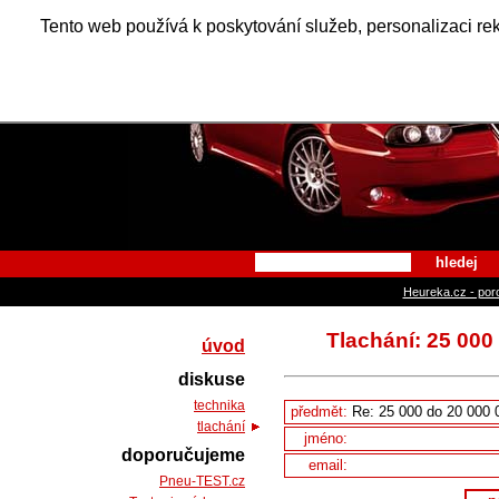
Alfa Ro
Tento web používá k poskytování služeb, personalizaci re
hledej
Heureka.cz - por
Tlachání: 25 0
úvod
diskuse
technika
předmět:
tlachání
jméno:
doporučujeme
email:
Pneu-TEST.cz