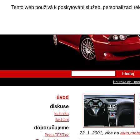
Alfa Ro
Tento web používá k poskytování služeb, personalizaci re
hledej
Heureka.cz - por
úvod
diskuse
technika
tlachání
doporučujeme
22. 1. 2001, více na
auto.moto
Pneu-TEST.cz