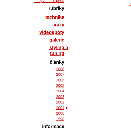
Testy zimních pneu
Z
rubriky
technika
srazy
videospoty
galerie
styling a
tuning
články
2008
2007
2006
2005
2004
2003
2002
2001
2000
1998
informace